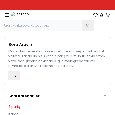
Tüm Kırtasiye Ürünlerinde Sepette
%20
İndirim
Favorilerim
Hesabım
Sepe
Soru Arayın
Müşteri hizmetleri ekibimize e-posta, telefon veya canlı sohbet
yoluyla ulaşabilirsiniz. Ayrıca, sipariş durumunuzu takip etmek
veya iade işlemleri hakkında bilgi almak için de müşteri
hizmetleri ekibimizle iletişime geçebilirsiniz.
Soru Kategorileri
Sipariş
Kargo