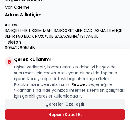
Cari Ödeme
Adres & İletişim
Adres
BAHÇESEHIR 1. KISIM MAH. BASÖGRETMEN CAD. ASMALI BAHÇE
SEHIR F50 BLOK NO:5/50B BASAKSEHIR/ ISTANBUL
Telefon
905422895345
E-Posta
Çerez Kullanımı
info@krmdukkan.com
Kişisel verileriniz, hizmetlerimizin daha iyi bir şekilde
Facebook
X
İnstagram
Youtube
Linkedin
sunulması için mevzuata uygun bir şekilde toplanıp
işlenir. Konuyla ilgili detaylı bilgi almak için Gizlilik
Politikamızı inceleyebilirsiniz.
Reddet
seçeneğine
tıklamanız halinde yalnızca internet sitemizin çalışması
için gerekli çerezler kullanılacaktır.
Çerezleri Özelleştir
Hepsini Kabul Et