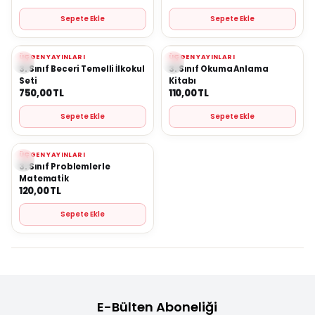
Sepete Ekle
Sepete Ekle
ÜÇGEN YAYINLARI
ÜÇGEN YAYINLARI
Yeni
Yeni
Favorilere Ekle
Favorilere Ekle
3. Sınıf Beceri Temelli İlkokul
3. Sınıf Okuma Anlama
Seti
Kitabı
750,00
TL
110,00
TL
Sepete Ekle
Sepete Ekle
ÜÇGEN YAYINLARI
Yeni
Favorilere Ekle
3. Sınıf Problemlerle
Matematik
120,00
TL
Sepete Ekle
E-Bülten Aboneliği