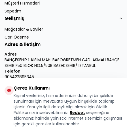
Müşteri Hizmetleri
Sepetim
Gelişmiş
Mağazalar & Bayiler
Cari Ödeme
Adres & İletişim
Adres
BAHÇESEHIR 1. KISIM MAH. BASÖGRETMEN CAD. ASMALI BAHÇE
SEHIR F50 BLOK NO:5/50B BASAKSEHIR/ ISTANBUL
Telefon
905422895345
E-Posta
Çerez Kullanımı
info@krmdukkan.com
Kişisel verileriniz, hizmetlerimizin daha iyi bir şekilde
Facebook
X
İnstagram
Youtube
Linkedin
sunulması için mevzuata uygun bir şekilde toplanıp
işlenir. Konuyla ilgili detaylı bilgi almak için Gizlilik
Politikamızı inceleyebilirsiniz.
Reddet
seçeneğine
tıklamanız halinde yalnızca internet sitemizin çalışması
için gerekli çerezler kullanılacaktır.