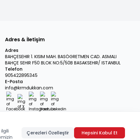
Adres & İletişim
Adres
BAHÇESEHIR 1. KISIM MAH. BASÖGRETMEN CAD. ASMALI
BAHÇE SEHIR F50 BLOK NO:5/50B BASAKSEHIR/ ISTANBUL
Telefon
905422895345
E-Posta
info@krmdukkan.com
Facebook
X
İnstagram
Youtube
Linkedin
lgili
Çerezleri Özelleştir
Hepsini Kabul Et
emizin