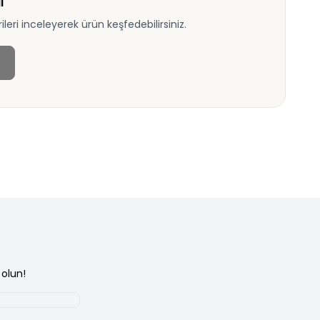
ı
eri inceleyerek ürün keşfedebilirsiniz.
olun!