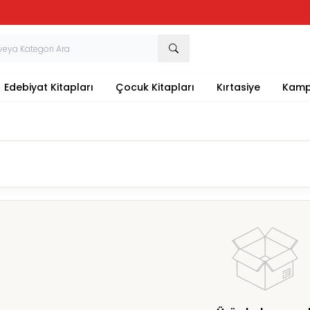
Tüm Kırtasiye Ürünlerinde Sepette
%20
İndirim
Edebiyat Kitapları
Çocuk Kitapları
Kırtasiye
Kamp