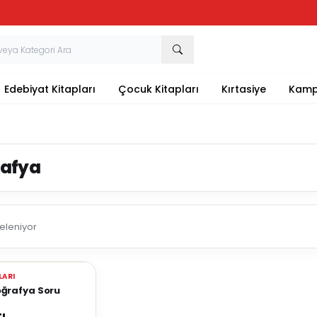
Tüm Kırtasiye Ürünlerinde Sepette
%20
İndirim
Edebiyat Kitapları
Çocuk Kitapları
Kırtasiye
Kamp
afya
teleniyor
LARI
re Ekle
Coğrafya Soru