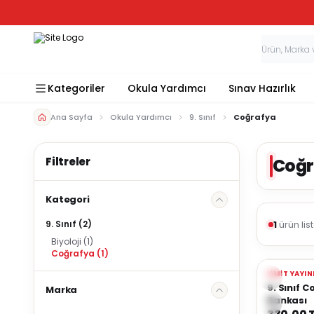
Kategoriler
Okula Yardımcı
Sınav Hazırlık
Ana Sayfa
Okula Yardımcı
9. Sınıf
Coğrafya
Coğr
Kategori
1
ürün lis
9. Sınıf
(2)
Biyoloji
(1)
Coğrafya
(1)
Yeni
LIMIT YAYIN
Favorile
9. Sınıf 
Marka
Bankası