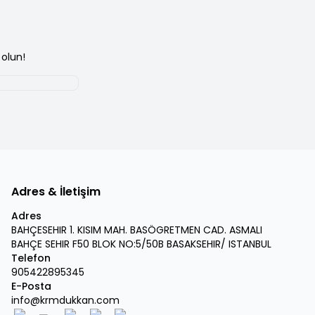
olun!
Adres & İletişim
Adres
BAHÇESEHIR 1. KISIM MAH. BASÖGRETMEN CAD. ASMALI
BAHÇE SEHIR F50 BLOK NO:5/50B BASAKSEHIR/ ISTANBUL
Telefon
905422895345
E-Posta
info@krmdukkan.com