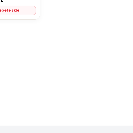
TL
epete Ekle