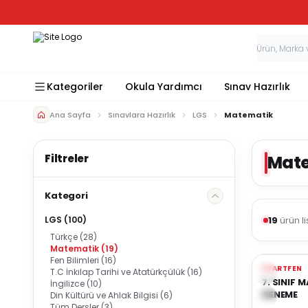
Kategoriler
Okula Yardımcı
Sınav Hazırlık
Ana Sayfa
Sınavlara Hazırlık
LGS
Matematik
Mat
Kategori
19
ürün li
LGS
(100)
Türkçe
(28)
Matematik
(19)
Tükendi
Fen Bilimleri
(16)
Yeni
STARTFEN
T.C İnkılap Tarihi ve Atatürkçülük
(16)
Favorile
7. SINIF
İngilizce
(10)
DENEME
Din Kültürü ve Ahlak Bilgisi
(6)
Tüm Dersler
(3)