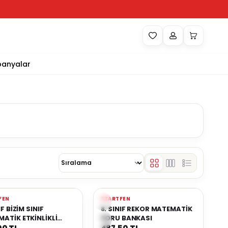
anyalar
Yeni
FEN
STARTFEN
rilere Ekle
Favorilere Ekle
IF BİZİM SINIF
8. SINIF REKOR MATEMATİK
ATİK ETKİNLİKLİ
SORU BANKASI
 BANKASI