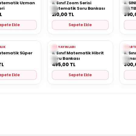
re Ekle
Favorilere Ekle
Favo
 Matematik Uzman
8. Sınıf Zoom Serisi
8. SIN
ri
Matematik Soru Bankası
MATE
L
210,00
TL
390,
epete Ekle
Sepete Ekle
Yeni
Yeni
ILIK
HIZ YAYINLARI
START
re Ekle
Favorilere Ekle
Favo
Matematik Süper
8. Sınıf Matematik Hibrit
8. Sı
Soru Bankası
Yans
TL
495,00
TL
300,
epete Ekle
Sepete Ekle