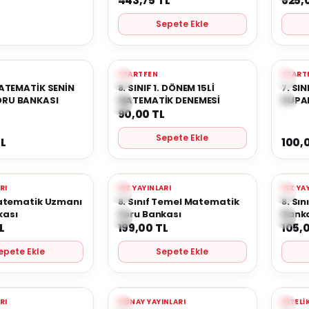
443,75
TL
625,
Sepete Ekle
L
Tükendi
Yeni
Yeni
STARTFEN
START
re Ekle
Favorilere Ekle
Favo
MATEMATİK SENİN
8. SINIF 1. DÖNEM 15Lİ
7. SI
ORU BANKASI
MATEMATİK DENEMESİ
KUPA
90,00
TL
Sepete Ekle
L
100,
Yeni
Yeni
ARI
HIZ YAYINLARI
HIZ YA
re Ekle
Favorilere Ekle
Favo
Matematik Uzmanı
8. Sınıf Temel Matematik
8. Sı
kası
Soru Bankası
Bank
L
199,00
TL
105,
epete Ekle
Sepete Ekle
Yeni
Yeni
ARI
GÜNAY YAYINLARI
NITELI