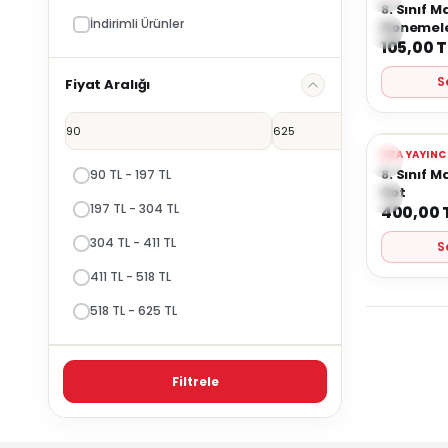
Favorile
8. Sınıf
İndirimli Ürünler
Denemele
105,00
T
S
Fiyat Aralığı
Yeni
ATA YAYINC
Favorile
8. Sınıf 
90 TL - 197 TL
Set
197 TL - 304 TL
400,00
304 TL - 411 TL
S
411 TL - 518 TL
518 TL - 625 TL
Filtrele