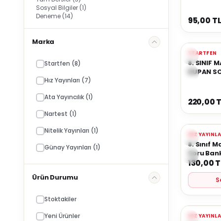
Sosyal Bilgiler
(1)
Deneme
(14)
95,00
T
Marka
Tükendi
Yeni
STARTFEN
Favorile
8. SINIF 
Startfen
(8)
KUPAN S
Hız Yayınları
(7)
Ata Yayıncılık
(1)
220,00
T
Nartest
(1)
Nitelik Yayınları
(1)
Yeni
HIZ YAYINL
Favorile
8. Sınıf 
Günay Yayınları
(1)
Soru Ban
130,00
T
Ürün Durumu
S
Stoktakiler
Yeni Ürünler
Yeni
HIZ YAYINL