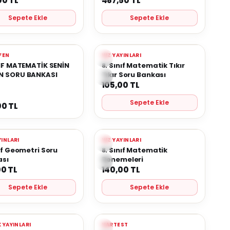
00
TL
487,50
TL
Sepete Ekle
Sepete Ekle
Yeni
FEN
HIZ YAYINLARI
rilere Ekle
Favorilere Ekle
NIF MATEMATİK SENİN
8. Sınıf Matematik Tıkır
N SORU BANKASI
Tıkır Soru Bankası
105,00
TL
Sepete Ekle
00
TL
Yeni
YINLARI
HIZ YAYINLARI
rilere Ekle
Favorilere Ekle
nıf Geometri Soru
8. Sınıf Matematik
ası
Denemeleri
00
TL
140,00
TL
Sepete Ekle
Sepete Ekle
Yeni
K YAYINLARI
NARTEST