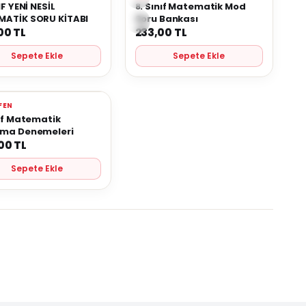
rilere Ekle
Favorilere Ekle
IF YENİ NESİL
8. Sınıf Matematik Mod
MATİK SORU KİTABI
Soru Bankası
00
TL
233,00
TL
Sepete Ekle
Sepete Ekle
FEN
rilere Ekle
nıf Matematik
ıma Denemeleri
00
TL
Sepete Ekle