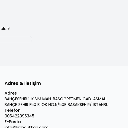
olun!
Adres & İletişim
Adres
BAHÇESEHIR 1. KISIM MAH. BASÖGRETMEN CAD. ASMALI
BAHÇE SEHIR F50 BLOK NO:5/50B BASAKSEHIR/ ISTANBUL
Telefon
905422895345
E-Posta
info@krmdukkan.com