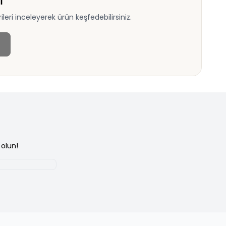
ı
eri inceleyerek ürün keşfedebilirsiniz.
olun!