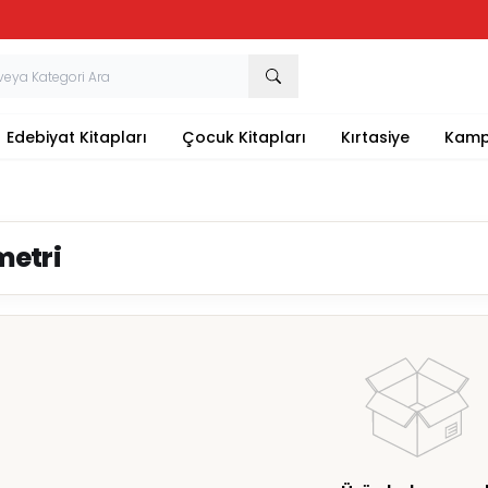
Tüm Kırtasiye Ürünlerinde Sepette
%20
İndirim
Edebiyat Kitapları
Çocuk Kitapları
Kırtasiye
Kamp
etri