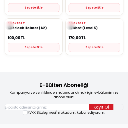
Sepete Ekle
Sepete Ekle
BOOKFORT
BOOKFORT
Yeni
Yeni
Favorilere Ekle
Favorilere Ekle
Sherlock Holmes (A2)
I Robot (Level 5)
100,00
TL
170,00
TL
Sepete Ekle
Sepete Ekle
E-Bülten Aboneliği
Kampanya ve yeniliklerden haberdar olmak için e-bültenimize
abone olun!
Kayıt Ol
KVKK Sözleşmesi'ni
okudum, kabul ediyorum.