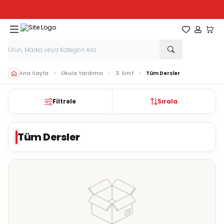
Tüm Kırtasiye Ürünlerinde Sepette
%20
İndirim
Favorilerim
Hesabım
Sepe
Ana Sayfa
Okula Yardımcı
3. Sınıf
Tüm Dersler
Filtrele
Sırala
Tüm Dersler