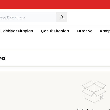
Tüm Kırtasiye Ürünlerinde Sepette
%20
İndirim
Edebiyat Kitapları
Çocuk Kitapları
Kırtasiye
Kamp
ya