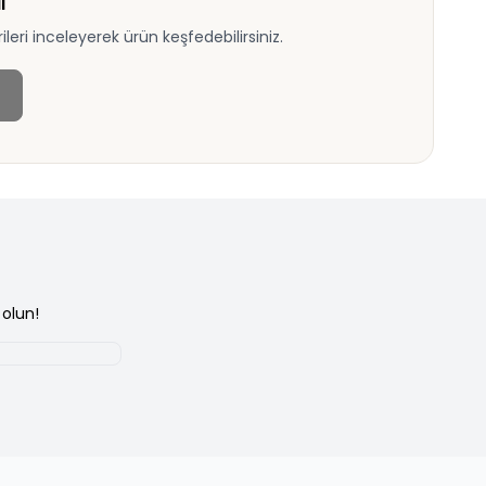
ı
eri inceleyerek ürün keşfedebilirsiniz.
olun!