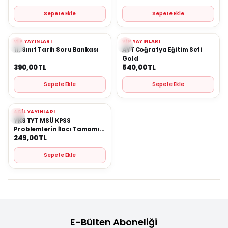
Sepete Ekle
Sepete Ekle
VIP YAYINLARI
VIP YAYINLARI
Yeni
Yeni
Favorilere Ekle
Favorilere Ekle
11. Sınıf Tarih Soru Bankası
AYT Coğrafya Eğitim Seti
Gold
390,00
TL
540,00
TL
Sepete Ekle
Sepete Ekle
ACIL YAYINLARI
Yeni
Favorilere Ekle
YKS TYT MSÜ KPSS
Problemlerin İlacı Tamamı
249,00
TL
Çözümlü Testler
Sepete Ekle
E-Bülten Aboneliği