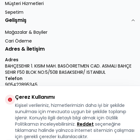
Müşteri Hizmetleri
Sepetim
Gelişmiş
Mağazalar & Bayiler
Cari Ödeme
Adres & İletişim
Adres
BAHÇESEHIR 1. KISIM MAH. BASÖGRETMEN CAD. ASMALI BAHÇE
SEHIR F50 BLOK NO:5/50B BASAKSEHIR/ ISTANBUL
Telefon
905422895345
E-Posta
Çerez Kullanımı
info@krmdukkan.com
Kişisel verileriniz, hizmetlerimizin daha iyi bir şekilde
Facebook
X
İnstagram
Youtube
Linkedin
sunulması için mevzuata uygun bir şekilde toplanıp
işlenir. Konuyla ilgili detaylı bilgi almak için Gizlilik
Politikamızı inceleyebilirsiniz.
Reddet
seçeneğine
tıklamanız halinde yalnızca internet sitemizin çalışması
için gerekli çerezler kullanılacaktır.