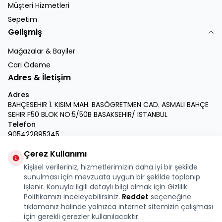
Müşteri Hizmetleri
Sepetim
Gelişmiş
Mağazalar & Bayiler
Cari Ödeme
Adres & İletişim
Adres
BAHÇESEHIR 1. KISIM MAH. BASÖGRETMEN CAD. ASMALI BAHÇE
SEHIR F50 BLOK NO:5/50B BASAKSEHIR/ ISTANBUL
Telefon
905422895345
E-Posta
Çerez Kullanımı
info@krmdukkan.com
Kişisel verileriniz, hizmetlerimizin daha iyi bir şekilde
Facebook
X
İnstagram
Youtube
Linkedin
sunulması için mevzuata uygun bir şekilde toplanıp
işlenir. Konuyla ilgili detaylı bilgi almak için Gizlilik
Politikamızı inceleyebilirsiniz.
Reddet
seçeneğine
tıklamanız halinde yalnızca internet sitemizin çalışması
için gerekli çerezler kullanılacaktır.