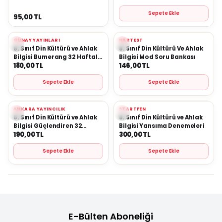
Sepete Ekle
95,00
TL
GÜNAY YAYINLARI
NARTEST
Yeni
Yeni
Favorilere Ekle
Favorilere Ekle
8. Sınıf Din Kültürü ve Ahlak
8. Sınıf Din Kültürü Ve Ahlak
Bilgisi Bumerang 32 Haftalık
Bilgisi Mod Soru Bankası
180,00
TL
146,00
TL
Denemeleri
Sepete Ekle
Sepete Ekle
ANKARA YAYINCILIK
STARTFEN
Yeni
Yeni
Favorilere Ekle
Favorilere Ekle
8. Sınıf Din Kültürü ve Ahlak
8. Sınıf Din Kültürü ve Ahlak
Bilgisi Güçlendiren 32
Bilgisi Yansıma Denemeleri
190,00
TL
300,00
TL
Haftalık Kazanım
Denemeleri
Sepete Ekle
Sepete Ekle
E-Bülten Aboneliği