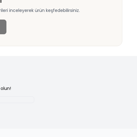
ı
eri inceleyerek ürün keşfedebilirsiniz.
olun!