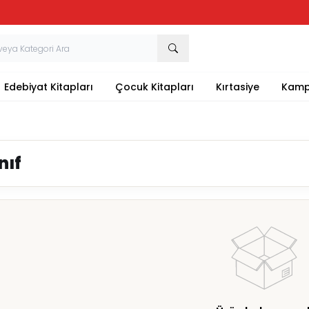
Tüm Kırtasiye Ürünlerinde Sepette
%20
İndirim
Edebiyat Kitapları
Çocuk Kitapları
Kırtasiye
Kamp
ınıf