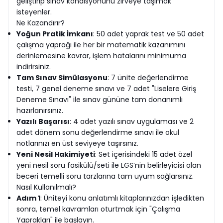
geliştirip sınav kondisyonunu zirveye taşımak
isteyenler.
Ne Kazandırır?
Yoğun Pratik İmkanı
: 50 adet yaprak test ve 50 adet
çalışma yaprağı ile her bir matematik kazanımını
derinlemesine kavrar, işlem hatalarını minimuma
indirirsiniz.
Tam Sınav Simülasyonu
: 7 ünite değerlendirme
testi, 7 genel deneme sınavı ve 7 adet "Liselere Giriş
Deneme Sınavı" ile sınav gününe tam donanımlı
hazırlanırsınız.
Yazılı Başarısı
: 4 adet yazılı sınav uygulaması ve 2
adet dönem sonu değerlendirme sınavı ile okul
notlarınızı en üst seviyeye taşırsınız.
Yeni Nesil Hakimiyeti
: Set içerisindeki 15 adet özel
yeni nesil soru fasikülü/seti ile LGS’nin belirleyicisi olan
beceri temelli soru tarzlarına tam uyum sağlarsınız.
Nasıl Kullanılmalı?
Adım 1
: Üniteyi konu anlatımlı kitaplarınızdan işledikten
sonra, temel kavramları oturtmak için "Çalışma
Yaprakları" ile başlayın.