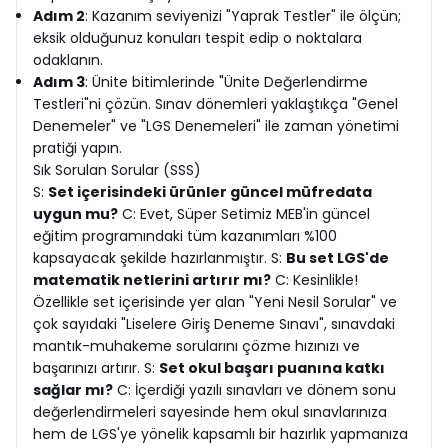
Adım 2
: Kazanım seviyenizi "Yaprak Testler" ile ölçün;
eksik olduğunuz konuları tespit edip o noktalara
odaklanın.
Adım 3
: Ünite bitimlerinde "Ünite Değerlendirme
Testleri"ni çözün. Sınav dönemleri yaklaştıkça "Genel
Denemeler" ve "LGS Denemeleri" ile zaman yönetimi
pratiği yapın.
Sık Sorulan Sorular (SSS)
S:
Set içerisindeki ürünler güncel müfredata
uygun mu?
C: Evet, Süper Setimiz MEB'in güncel
eğitim programındaki tüm kazanımları %100
kapsayacak şekilde hazırlanmıştır. S:
Bu set LGS'de
matematik netlerini artırır mı?
C: Kesinlikle!
Özellikle set içerisinde yer alan "Yeni Nesil Sorular" ve
çok sayıdaki "Liselere Giriş Deneme Sınavı", sınavdaki
mantık-muhakeme sorularını çözme hızınızı ve
başarınızı artırır. S:
Set okul başarı puanına katkı
sağlar mı?
C: İçerdiği yazılı sınavları ve dönem sonu
değerlendirmeleri sayesinde hem okul sınavlarınıza
hem de LGS'ye yönelik kapsamlı bir hazırlık yapmanıza