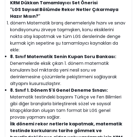
KRM Dükkan Tamamlayıcı Set Önerisi
"LGS Sayısal Bölümde Rekor Netler Çıkarmaya
Hazır Mısın?"
dönem Matematik branş denemeleriyle hızını ve sınav
kondisyonunu zirveye taşımışken, konu eksiklerini
nokta atışı kapatmak ve tüm LGS derslerinde denge
kurmak için sepetine şu tamamlayıcı kaynakları da
ekle:
8. Sınıf Matematik Senin Kupan Soru Bankası:
Denemelerde eksik çıkan 1. dönem matematik
konularını bol miktarda yeni nesil soru ve
derinlemesine çözümlerle pekiştirmeni sağlayarak
altyapını kusursuzlaştırır.
8. Sınıf 1. Dönem 5'li Genel Deneme Sınavı:
Matematik testindeki başarını Türkçe ve Fen Bilimleri
gibi diğer branşlarla birleştirerek sözel ve sayısal
kitapçıklardan oluşan tam format bir LGS genel
provası yapmanı sağlar.
İlk dönemi rekor netlerle kapatmak, matematik
testinde korkularını tarihe gömmek ve