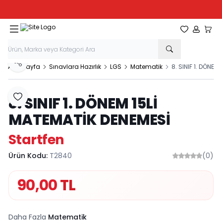
Tüm Kırtasiye Ürünlerinde Sepette
%20
İndirim
Favorilerim
Hesabım
Sepe
Paylaş
Ana Sayfa
Sınavlara Hazırlık
LGS
Matematik
8. SINIF 1. DÖNEM
8. SINIF 1. DÖNEM 15Lİ
Favoriye Ekle
MATEMATİK DENEMESİ
Startfen
Ürün Kodu:
T2840
(0)
90,00
TL
Daha Fazla
Matematik