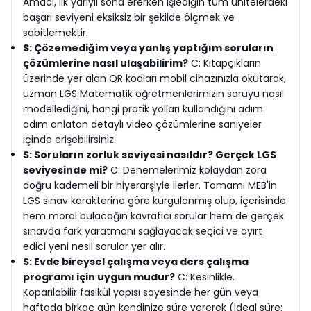
Amacı, ilk yarıyıl sona ererken işlediğin tüm ünitelerdeki
başarı seviyeni eksiksiz bir şekilde ölçmek ve
sabitlemektir.
S: Çözemediğim veya yanlış yaptığım soruların
çözümlerine nasıl ulaşabilirim?
C: Kitapçıkların
üzerinde yer alan QR kodları mobil cihazınızla okutarak,
uzman LGS Matematik öğretmenlerimizin soruyu nasıl
modellediğini, hangi pratik yolları kullandığını adım
adım anlatan detaylı video çözümlerine saniyeler
içinde erişebilirsiniz.
S: Soruların zorluk seviyesi nasıldır? Gerçek LGS
seviyesinde mi?
C: Denemelerimiz kolaydan zora
doğru kademeli bir hiyerarşiyle ilerler. Tamamı MEB'in
LGS sınav karakterine göre kurgulanmış olup, içerisinde
hem moral bulacağın kavratıcı sorular hem de gerçek
sınavda fark yaratmanı sağlayacak seçici ve ayırt
edici yeni nesil sorular yer alır.
S: Evde bireysel çalışma veya ders çalışma
programı için uygun mudur?
C: Kesinlikle.
Koparılabilir fasikül yapısı sayesinde her gün veya
haftada birkaç gün kendinize süre vererek (ideal süre: