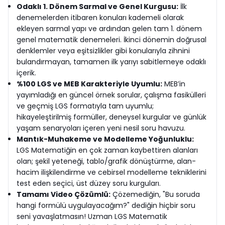
Odaklı 1. Dönem Sarmal ve Genel Kurgusu:
İlk
denemelerden itibaren konuları kademeli olarak
ekleyen sarmal yapı ve ardından gelen tam 1. dönem
genel matematik denemeleri. İkinci dönemin doğrusal
denklemler veya eşitsizlikler gibi konularıyla zihnini
bulandırmayan, tamamen ilk yarıyı sabitlemeye odaklı
içerik.
%100 LGS ve MEB Karakteriyle Uyumlu:
MEB’in
yayımladığı en güncel örnek sorular, çalışma fasikülleri
ve geçmiş LGS formatıyla tam uyumlu;
hikayeleştirilmiş formüller, deneysel kurgular ve günlük
yaşam senaryoları içeren yeni nesil soru havuzu.
Mantık-Muhakeme ve Modelleme Yoğunluklu:
LGS Matematiğin en çok zaman kaybettiren alanları
olan; şekil yeteneği, tablo/grafik dönüştürme, alan-
hacim ilişkilendirme ve cebirsel modelleme tekniklerini
test eden seçici, üst düzey soru kurguları.
Tamamı Video Çözümlü:
Çözemediğin, "Bu soruda
hangi formülü uygulayacağım?" dediğin hiçbir soru
seni yavaşlatmasın! Uzman LGS Matematik