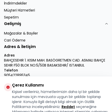
İndirimdekiler
Müşteri Hizmetleri
Sepetim
Gelişmiş
Mağazalar & Bayiler
Cari Ödeme
Adres & İletişim
Adres
BAHÇESEHIR 1. KISIM MAH. BASÖGRETMEN CAD. ASMALI BAHÇE
SEHIR F50 BLOK NO:5/50B BASAKSEHIR/ ISTANBUL
Telefon
905422895345
E-Posta
Çerez Kullanımı
info@krmdukkan.com
Kişisel verileriniz, hizmetlerimizin daha iyi bir şekilde
Facebook
X
İnstagram
Youtube
Linkedin
sunulması için mevzuata uygun bir şekilde toplanıp
işlenir. Konuyla ilgili detaylı bilgi almak için Gizlilik
Politikamızı inceleyebilirsiniz.
Reddet
seçeneğine
tıklamanız halinde yalnızca internet sitemizin çalışması