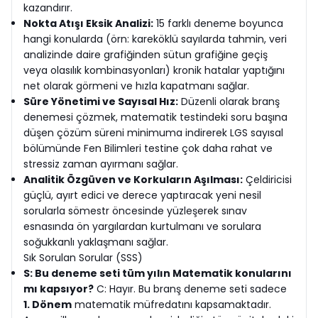
kazandırır.
Nokta Atışı Eksik Analizi:
15 farklı deneme boyunca
hangi konularda (örn: kareköklü sayılarda tahmin, veri
analizinde daire grafiğinden sütun grafiğine geçiş
veya olasılık kombinasyonları) kronik hatalar yaptığını
net olarak görmeni ve hızla kapatmanı sağlar.
Süre Yönetimi ve Sayısal Hız:
Düzenli olarak branş
denemesi çözmek, matematik testindeki soru başına
düşen çözüm süreni minimuma indirerek LGS sayısal
bölümünde Fen Bilimleri testine çok daha rahat ve
stressiz zaman ayırmanı sağlar.
Analitik Özgüven ve Korkuların Aşılması:
Çeldiricisi
güçlü, ayırt edici ve derece yaptıracak yeni nesil
sorularla sömestr öncesinde yüzleşerek sınav
esnasında ön yargılardan kurtulmanı ve sorulara
soğukkanlı yaklaşmanı sağlar.
Sık Sorulan Sorular (SSS)
S: Bu deneme seti tüm yılın Matematik konularını
mı kapsıyor?
C: Hayır. Bu branş deneme seti sadece
1. Dönem
matematik müfredatını kapsamaktadır.