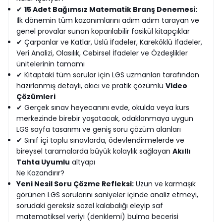
✔
15 Adet Bağımsız Matematik Branş Denemesi:
İlk dönemin tüm kazanımlarını adım adım tarayan ve
genel provalar sunan koparılabilir fasikül kitapçıklar
✔ Çarpanlar ve Katlar, Üslü İfadeler, Kareköklü İfadeler,
Veri Analizi, Olasılık, Cebirsel İfadeler ve Özdeşlikler
ünitelerinin tamamı
✔ Kitaptaki tüm sorular için LGS uzmanları tarafından
hazırlanmış detaylı, akıcı ve pratik çözümlü
Video
Çözümleri
✔ Gerçek sınav heyecanını evde, okulda veya kurs
merkezinde birebir yaşatacak, odaklanmaya uygun
LGS sayfa tasarımı ve geniş soru çözüm alanları
✔ Sınıf içi toplu sınavlarda, ödevlendirmelerde ve
bireysel taramalarda büyük kolaylık sağlayan
Akıllı
Tahta Uyumlu
altyapı
Ne Kazandırır?
Yeni Nesil Soru Çözme Refleksi:
Uzun ve karmaşık
görünen LGS sorularını saniyeler içinde analiz etmeyi,
sorudaki gereksiz sözel kalabalığı eleyip saf
matematiksel veriyi (denklemi) bulma becerisi