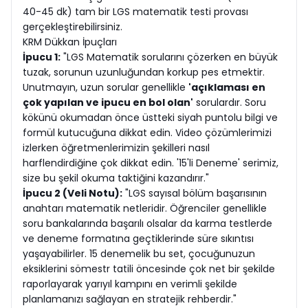
40-45 dk) tam bir LGS matematik testi provası
gerçekleştirebilirsiniz.
KRM Dükkan İpuçları
İpucu 1:
"LGS Matematik sorularını çözerken en büyük
tuzak, sorunun uzunluğundan korkup pes etmektir.
Unutmayın, uzun sorular genellikle
'açıklaması en
çok yapılan ve ipucu en bol olan'
sorulardır. Soru
kökünü okumadan önce üstteki siyah puntolu bilgi ve
formül kutucuğuna dikkat edin. Video çözümlerimizi
izlerken öğretmenlerimizin şekilleri nasıl
harflendirdiğine çok dikkat edin. '15'li Deneme' serimiz,
size bu şekil okuma taktiğini kazandırır."
İpucu 2 (Veli Notu):
"LGS sayısal bölüm başarısının
anahtarı matematik netleridir. Öğrenciler genellikle
soru bankalarında başarılı olsalar da karma testlerde
ve deneme formatına geçtiklerinde süre sıkıntısı
yaşayabilirler. 15 denemelik bu set, çocuğunuzun
eksiklerini sömestr tatili öncesinde çok net bir şekilde
raporlayarak yarıyıl kampını en verimli şekilde
planlamanızı sağlayan en stratejik rehberdir."