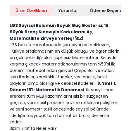
Ürün Özellikleri
Yorumlar
Ödeme Seçenekleri
LGS Sayısal Bölümün Büyük Güç Gösterisi: 15
Büyük Branş Sınavıyla Korkularını Aş,
Matematikte Zirveye Yerleş! 🚀📐
LGS hazırlık maratonunda şampiyonları belirleyen,
Türkiye ortalamasının en düşük olduğu ve öğrencilerin
en çok çekindiği alan şüphesiz Matematiktir. Sınavda
karşına çıkacak matematik sorularının tam %50'si ilk
dönem müfredatından geliyor! Çarpanlar ve katlar,
üslü ifadeler, kareköklü ifadeler, veri analizi, basit
olayların olma olasılığı ve cebirsel ifadeler...
8. Sınıf 1.
Dönem 15'li Matematik Denemesi
, ilk yarıyıl sona
ererken tüm MEB kazanımlarını sıkı bir süzgeçten
geçiren, yeni nesil problem çözme refleksini geliştiren
ve seni sömestr tatili öncesinde sayısal bölümde
liderliğe taşıyacak tam format bir branş deneme
setidir.
Bizim Sınıf'ta Neler Var?