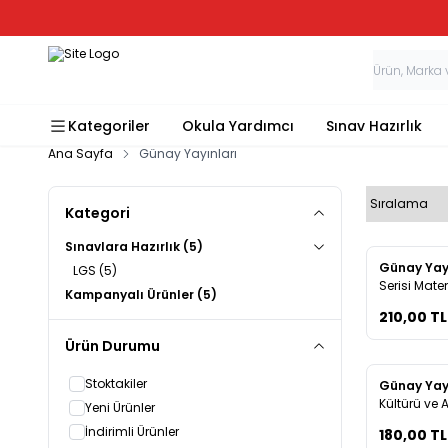
Kategoriler
Okula Yardımcı
Sınav Hazırlık
Ana Sayfa
Günay Yayınları
Kategori
Sınavlara Hazırlık
(5)
Yeni
Günay Yay
LGS
(5)
Favorile
Serisi Mat
Kampanyalı Ürünler
(5)
210,00
TL
Ürün Durumu
Stoktakiler
Yeni
Günay Yay
Favorile
Kültürü ve A
Yeni Ürünler
Bumerang 3
İndirimli Ürünler
180,00
TL
Denemeleri