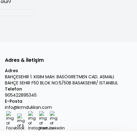
olun!
Adres & İletişim
Adres
BAHÇESEHIR 1. KISIM MAH. BASÖGRETMEN CAD. ASMALI
BAHÇE SEHIR F50 BLOK NO:5/50B BASAKSEHIR/ ISTANBUL
Telefon
905422895345
E-Posta
info@krmdukkan.com
Facebook
X
İnstagram
Youtube
Linkedin