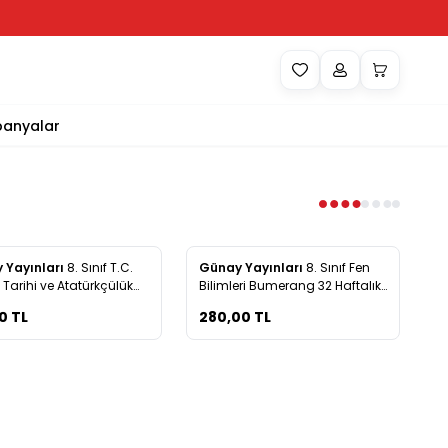
anyalar
Yeni
 Yayınları
8. Sınıf T.C.
Günay Yayınları
8. Sınıf Fen
rilere Ekle
Favorilere Ekle
p Tarihi ve Atatürkçülük
Bilimleri Bumerang 32 Haftalık
Soru Bankası
Denemeleri
0
TL
280,00
TL