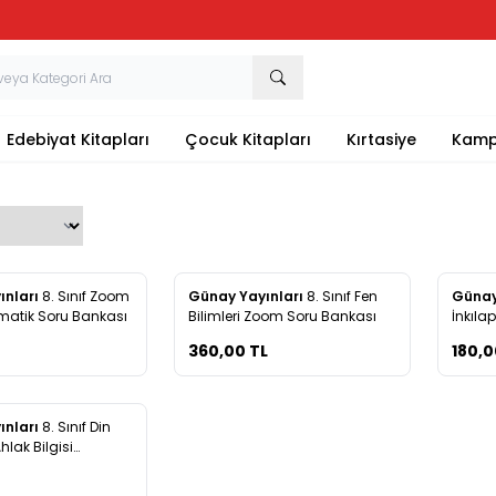
Tüm Kırtasiye Ürünlerinde Sepette
%20
İndirim
Edebiyat Kitapları
Çocuk Kitapları
Kırtasiye
Kamp
Yeni
Yeni
ınları
8. Sınıf Zoom
Günay Yayınları
8. Sınıf Fen
Günay
re Ekle
Favorilere Ekle
Favo
ematik Soru Bankası
Bilimleri Zoom Soru Bankası
İnkıla
Zoom 
360,00
TL
180,0
ınları
8. Sınıf Din
re Ekle
hlak Bilgisi
2 Haftalık