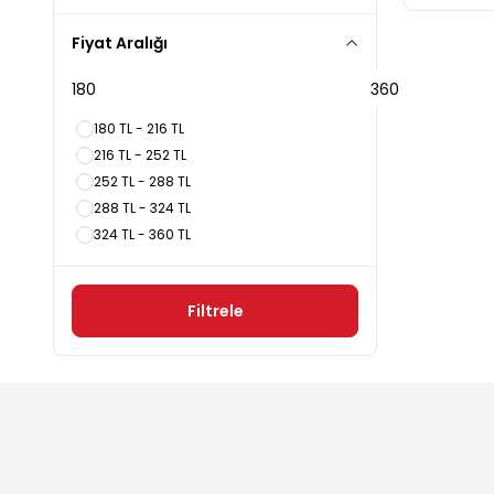
Fiyat Aralığı
180 TL - 216 TL
216 TL - 252 TL
252 TL - 288 TL
288 TL - 324 TL
324 TL - 360 TL
Filtrele