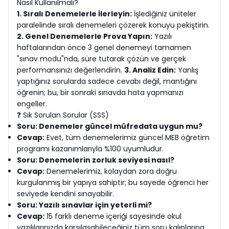
Nasıl Kullanılmalı?
1. Sıralı Denemelerle İlerleyin:
İşlediğiniz üniteler
paralelinde sıralı denemeleri çözerek konuyu pekiştirin.
2. Genel Denemelerle Prova Yapın:
Yazılı
haftalarından önce 3 genel denemeyi tamamen
"sınav modu"nda, süre tutarak çözün ve gerçek
performansınızı değerlendirin.
3. Analiz Edin:
Yanlış
yaptığınız sorularda sadece cevabı değil, mantığını
öğrenin; bu, bir sonraki sınavda hata yapmanızı
engeller.
❓ Sık Sorulan Sorular (SSS)
Soru: Denemeler güncel müfredata uygun mu?
Cevap:
Evet, tüm denemelerimiz güncel MEB öğretim
programı kazanımlarıyla %100 uyumludur.
Soru: Denemelerin zorluk seviyesi nasıl?
Cevap:
Denemelerimiz, kolaydan zora doğru
kurgulanmış bir yapıya sahiptir; bu sayede öğrenci her
seviyede kendini sınayabilir.
Soru: Yazılı sınavlar için yeterli mi?
Cevap:
15 farklı deneme içeriği sayesinde okul
yazılılarınızda karşılaşabileceğiniz tüm soru kalıplarına