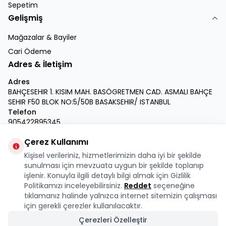
Sepetim
Gelişmiş
Mağazalar & Bayiler
Cari Ödeme
Adres & İletişim
Adres
BAHÇESEHIR 1. KISIM MAH. BASÖGRETMEN CAD. ASMALI BAHÇE
SEHIR F50 BLOK NO:5/50B BASAKSEHIR/ ISTANBUL
Telefon
905422895345
E-Posta
Çerez Kullanımı
info@krmdukkan.com
Kişisel verileriniz, hizmetlerimizin daha iyi bir şekilde
Facebook
X
İnstagram
Youtube
Linkedin
sunulması için mevzuata uygun bir şekilde toplanıp
işlenir. Konuyla ilgili detaylı bilgi almak için Gizlilik
Politikamızı inceleyebilirsiniz.
Reddet
seçeneğine
tıklamanız halinde yalnızca internet sitemizin çalışması
için gerekli çerezler kullanılacaktır.
Çerezleri Özelleştir