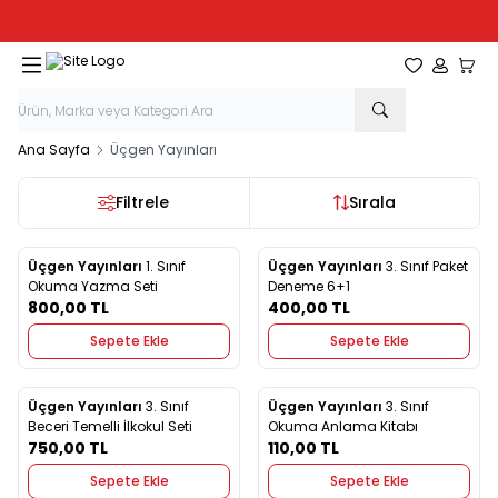
Tüm Kırtasiye Ürünlerinde Sepette
%20
İndirim
Favorilerim
Hesabım
Sepe
Ana Sayfa
Üçgen Yayınları
Filtrele
Sırala
Üçgen Yayınları
1. Sınıf
Üçgen Yayınları
3. Sınıf Paket
Yeni
Yeni
Favorilere Ekle
Favorilere Ekle
Okuma Yazma Seti
Deneme 6+1
800,00
TL
400,00
TL
Sepete Ekle
Sepete Ekle
Üçgen Yayınları
3. Sınıf
Üçgen Yayınları
3. Sınıf
Yeni
Yeni
Favorilere Ekle
Favorilere Ekle
Beceri Temelli İlkokul Seti
Okuma Anlama Kitabı
750,00
TL
110,00
TL
Sepete Ekle
Sepete Ekle