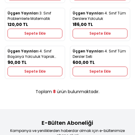
Üçgen Yayınları
3. Sınıf
Üçgen Yayınları
4. Sınıf Tüm
Yeni
Yeni
Favorilere Ekle
Favorilere Ekle
Problemlerle Matematik
Derslere Yolculuk
120,00
TL
186,00
TL
Sepete Ekle
Sepete Ekle
Üçgen Yayınları
4. Sınıf
Üçgen Yayınları
4. Sınıf Tüm
Yeni
Yeni
Favorilere Ekle
Favorilere Ekle
Başarıya Yolculuk Yaprak
Dersler Seti
Testleri
90,00
TL
600,00
TL
Sepete Ekle
Sepete Ekle
Toplam
8
ürün bulunmaktadır.
E-Bülten Aboneliği
Kampanya ve yeniliklerden haberdar olmak için e-bültenimize