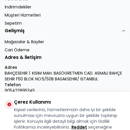
İndirimdekiler
Müşteri Hizmetleri
Sepetim
Gelişmiş
Mağazalar & Bayiler
Cari Ödeme
Adres & İletişim
Adres
BAHÇESEHIR 1. KISIM MAH. BASÖGRETMEN CAD. ASMALI BAHÇE
SEHIR F50 BLOK NO:5/50B BASAKSEHIR/ ISTANBUL
Telefon
905422895345
E-Posta
Çerez Kullanımı
info@krmdukkan.com
Kişisel verileriniz, hizmetlerimizin daha iyi bir şekilde
Facebook
X
İnstagram
Youtube
Linkedin
sunulması için mevzuata uygun bir şekilde toplanıp
işlenir. Konuyla ilgili detaylı bilgi almak için Gizlilik
Politikamızı inceleyebilirsiniz.
Reddet
seçeneğine