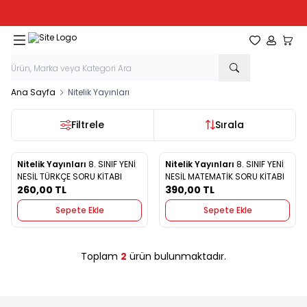
Tüm Kırtasiye Ürünlerinde Sepette
%20
İndirim
Favorilerim
Hesabım
Sepe
Ana Sayfa
Nitelik Yayınları
Filtrele
Sırala
Nitelik Yayınları
8. SINIF YENİ
Nitelik Yayınları
8. SINIF YENİ
Yeni
Yeni
Favorilere Ekle
Favorilere Ekle
NESİL TÜRKÇE SORU KİTABI
NESİL MATEMATİK SORU KİTABI
260,00
TL
390,00
TL
Sepete Ekle
Sepete Ekle
Toplam
2
ürün bulunmaktadır.