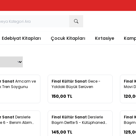
Tüm Kırtasiye Ürünlerinde Sepette
%20
İndirim
Edebiyat Kitapları
Çocuk Kitapları
Kırtasiye
Kamp
Yeni
Yeni
ür Sanat
Amcam ve
Final Kültür Sanat
Gece -
Final 
re Ekle
Favorilere Ekle
Favo
k Tren Soygunu
Yoldaki Büyük Serüven
Mavi 
150,00
TL
120,0
Yeni
Yeni
ür Sanat
Derslerle
Final Kültür Sanat
Derslerle
Final 
re Ekle
Favorilere Ekle
Favo
te 6 - Benim Abim
Başım Dertte 5 - Kütüphanede
Başım 
man
Şenlik Var
Bahçes
145,00
TL
125,0