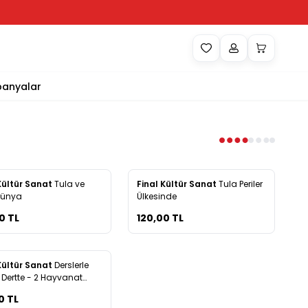
anyalar
Yeni
Kültür Sanat
Tula ve
Final Kültür Sanat
Tula Periler
rilere Ekle
Favorilere Ekle
Dünya
Ülkesinde
0
TL
120,00
TL
Kültür Sanat
Derslerle
rilere Ekle
Dertte - 2 Hayvanat
inde Neler Oluyor?
0
TL