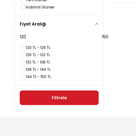
İndirimli Ürünler
Fiyat Aralığı
120 TL - 126 TL
126 TL - 132 TL
132 TL - 138 TL
138 TL - 144 TL
144 TL - 150 TL
Filtrele