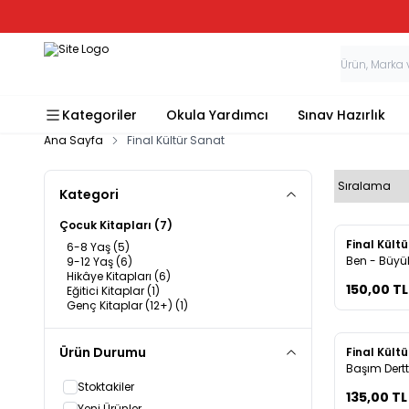
Kategoriler
Okula Yardımcı
Sınav Hazırlık
Ana Sayfa
Final Kültür Sanat
Kategori
Çocuk Kitapları
(7)
Yeni
Final Kült
6-8 Yaş
(5)
Favorile
Ben - Büyü
9-12 Yaş
(6)
Hikâye Kitapları
(6)
150,00
TL
Eğitici Kitaplar
(1)
Genç Kitaplar (12+)
(1)
Ürün Durumu
Yeni
Final Kült
Favorile
Başım Dert
Bir Kahra
Stoktakiler
135,00
TL
Yeni Ürünler