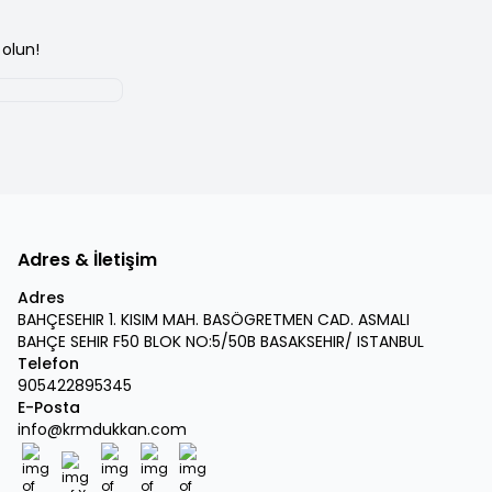
olun!
Adres & İletişim
Adres
BAHÇESEHIR 1. KISIM MAH. BASÖGRETMEN CAD. ASMALI
BAHÇE SEHIR F50 BLOK NO:5/50B BASAKSEHIR/ ISTANBUL
Telefon
905422895345
E-Posta
info@krmdukkan.com
Facebook
X
İnstagram
Youtube
Linkedin