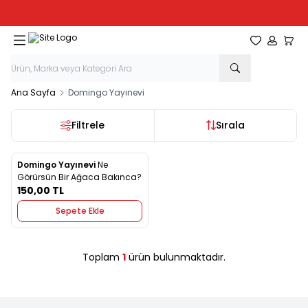
Tüm Kırtasiye Ürünlerinde Sepette
%20
İndirim
Favorilerim
Hesabım
Sepe
Ana Sayfa
Domingo Yayınevi
Filtrele
Sırala
Domingo Yayınevi
Ne
Yeni
Favorilere Ekle
Görürsün Bir Ağaca Bakınca?
150,00
TL
Sepete Ekle
Toplam
1
ürün bulunmaktadır.