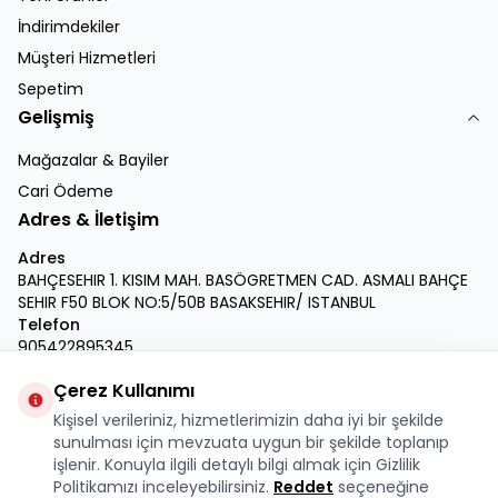
İndirimdekiler
Müşteri Hizmetleri
Sepetim
Gelişmiş
Mağazalar & Bayiler
Cari Ödeme
Adres & İletişim
Adres
BAHÇESEHIR 1. KISIM MAH. BASÖGRETMEN CAD. ASMALI BAHÇE
SEHIR F50 BLOK NO:5/50B BASAKSEHIR/ ISTANBUL
Telefon
905422895345
E-Posta
Çerez Kullanımı
info@krmdukkan.com
Kişisel verileriniz, hizmetlerimizin daha iyi bir şekilde
Facebook
X
İnstagram
Youtube
Linkedin
sunulması için mevzuata uygun bir şekilde toplanıp
işlenir. Konuyla ilgili detaylı bilgi almak için Gizlilik
Politikamızı inceleyebilirsiniz.
Reddet
seçeneğine