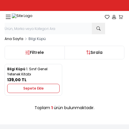
Tüm Kırtasiye Ürünlerinde Sepette
%20
İndirim
Favorilerim
Hesabım
Sepe
Ana Sayfa
Bilgi Küpü
Filtrele
Sırala
Bilgi Küpü
1. Sınıf Genel
Yeni
Favorilere Ekle
Yetenek Kitabı
139,00
TL
Sepete Ekle
Toplam
1
ürün bulunmaktadır.