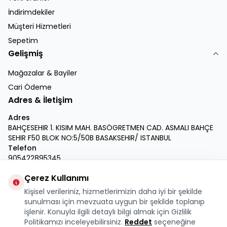
İndirimdekiler
Müşteri Hizmetleri
Sepetim
Gelişmiş
Mağazalar & Bayiler
Cari Ödeme
Adres & İletişim
Adres
BAHÇESEHIR 1. KISIM MAH. BASÖGRETMEN CAD. ASMALI BAHÇE
SEHIR F50 BLOK NO:5/50B BASAKSEHIR/ ISTANBUL
Telefon
905422895345
E-Posta
Çerez Kullanımı
info@krmdukkan.com
Kişisel verileriniz, hizmetlerimizin daha iyi bir şekilde
Facebook
X
İnstagram
Youtube
Linkedin
sunulması için mevzuata uygun bir şekilde toplanıp
işlenir. Konuyla ilgili detaylı bilgi almak için Gizlilik
Politikamızı inceleyebilirsiniz.
Reddet
seçeneğine