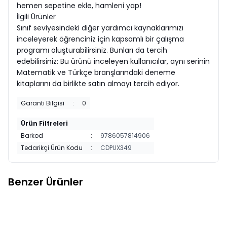
hemen sepetine ekle, hamleni yap!
İlgili Ürünler
Sınıf seviyesindeki diğer yardımcı kaynaklarımızı
inceleyerek öğrenciniz için kapsamlı bir çalışma
programı oluşturabilirsiniz. Bunları da tercih
edebilirsiniz: Bu ürünü inceleyen kullanıcılar, aynı serinin
Matematik ve Türkçe branşlarındaki deneme
kitaplarını da birlikte satın almayı tercih ediyor.
Garanti Bilgisi
:
0
Ürün Filtreleri
Barkod
:
9786057814906
Tedarikçi Ürün Kodu
:
CDPUX349
Benzer Ürünler
Startfen
8. SINIF FEN BİLİMLERİ
Startfen
8. SINIF BİZİM SINIF FEN
Yeni
Yeni
Favorilere Ekle
Favorilere Ekle
32 HAMLE KAZANIM DENEMELERİ
BİLİMLERİ ETKİNLİKLİ SORU
443,75
TL
BANKASI
530,00
TL