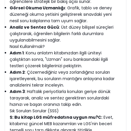
öğrencilere stratejik bir bakış açısı sunar.
Görsel Okuma Uzmanlığı
: Grafik, tablo ve deney
düzeneği okuma yetisini geliştirerek sınavdaki yeni
nesil soru kalıplarına tam uyum sağlar.
Analiz ve Sentez Gücü
: Üst düzey bilişsel süreçleri
çalıştırarak, öğrenilen bilgilerin farklı durumlara
uygulanabilmesini sağlar.
Nasıl Kullanılmalı?
Adım 1
: Konu anlatım kitabınızdan ilgili üniteyi
çalıştıktan sonra, "Uzman" soru bankasındaki ilgili
testleri çözerek bilgilerinizi pekiştirin.
Adım 2
: Çözemediğiniz veya zorlandığınız soruları
işaretleyerek, bu soruların mantığını anlayana kadar
analizlerini tekrar inceleyin.
Adım 3
: Haftalık periyotlarla konuları geriye dönük
tarayarak, analiz ve sentez gerektiren sorulardaki
hızınızı ve başarı oranınızı takip edin.
Sık Sorulan Sorular (SSS)
S: Bu kitap LGS müfredatına uygun mu?
C:
Evet,
kitabımız güncel MEB kazanımları ve LGS'nin beceri
temelli soru tarzı dikkate alınarak titizlikle