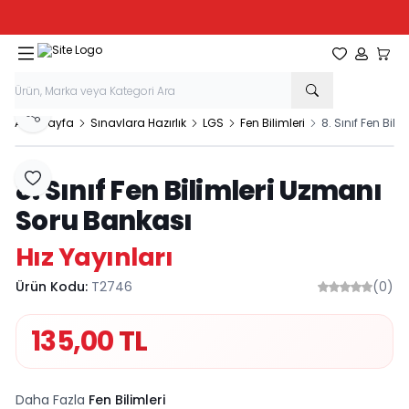
Tüm Kırtasiye Ürünlerinde Sepette
%20
İndirim
Favorilerim
Hesabım
Sepe
Paylaş
Ana Sayfa
Sınavlara Hazırlık
LGS
Fen Bilimleri
8. Sınıf Fen Bil
8. Sınıf Fen Bilimleri Uzmanı
Favoriye Ekle
Soru Bankası
Hız Yayınları
Ürün Kodu:
T2746
(0)
135,00
TL
Daha Fazla
Fen Bilimleri