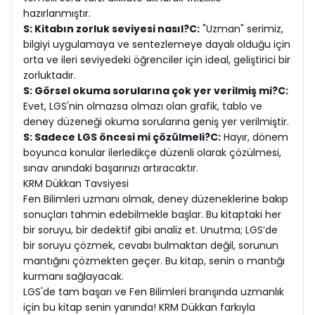
hazırlanmıştır.
S: Kitabın zorluk seviyesi nasıl?
C:
"Uzman" serimiz,
bilgiyi uygulamaya ve sentezlemeye dayalı olduğu için
orta ve ileri seviyedeki öğrenciler için ideal, geliştirici bir
zorluktadır.
S: Görsel okuma sorularına çok yer verilmiş mi?
C:
Evet, LGS'nin olmazsa olmazı olan grafik, tablo ve
deney düzeneği okuma sorularına geniş yer verilmiştir.
S: Sadece LGS öncesi mi çözülmeli?
C:
Hayır, dönem
boyunca konular ilerledikçe düzenli olarak çözülmesi,
sınav anındaki başarınızı artıracaktır.
KRM Dükkan Tavsiyesi
Fen Bilimleri uzmanı olmak, deney düzeneklerine bakıp
sonuçları tahmin edebilmekle başlar. Bu kitaptaki her
bir soruyu, bir dedektif gibi analiz et. Unutma; LGS’de
bir soruyu çözmek, cevabı bulmaktan değil, sorunun
mantığını çözmekten geçer. Bu kitap, senin o mantığı
kurmanı sağlayacak.
LGS'de tam başarı ve Fen Bilimleri branşında uzmanlık
için bu kitap senin yanında! KRM Dükkan farkıyla