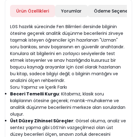
Ürün Özellikleri
Yorumlar
Ödeme Seçenekleri
LGS hazırlık sürecinde Fen Bilimleri dersinde bilginin
ötesine geçerek analitik düşünme becerilerini zirveye
taşımak isteyen öğrenciler için hazırlanan "Uzman"
soru bankası, sınav başarısının en güvenilir anahtarıdır.
Konulara ait bilgilerini en zorlayıcı seviyelerde test
etmek isteyenler ve sınav hazırlığında kusursuz bir
başucu kaynağı arayanlar için özel olarak hazırlanan
bu kitap, sadece bilgiyi değil; o bilginin mantığını ve
analizini ölçen rehberindir.
Soru Yapımız ve İçerik Farkı
Beceri Temelli Kurgu
: Kitabımız, klasik soru
kalıplarının ötesine geçerek; mantık-muhakeme ve
analitik düşünme becerilerini merkeze alan sorulardan
oluşur.
Üst Düzey Zihinsel Süreçler
: Görsel okuma, analiz ve
sentez yapma gibi LGS’nin vazgeçilmezi olan üst
düzey becerileri ölçen, sınavın zorluk derecesini