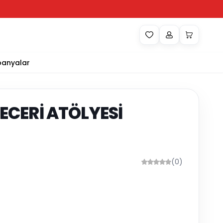
anyalar
BECERİ ATÖLYESİ
(0)