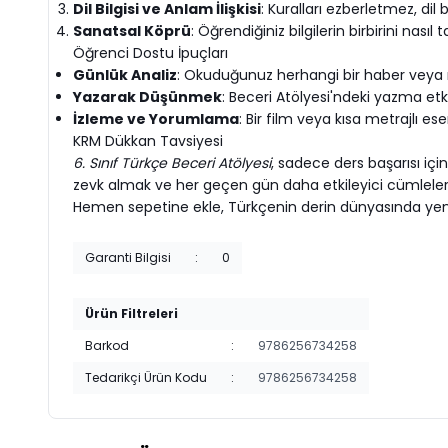
Dil Bilgisi ve Anlam İlişkisi
: Kuralları ezberletmez, dil
Sanatsal Köprü
: Öğrendiğiniz bilgilerin birbirini nas
Öğrenci Dostu İpuçları
Günlük Analiz
: Okuduğunuz herhangi bir haber veya me
Yazarak Düşünmek
: Beceri Atölyesi'ndeki yazma etki
İzleme ve Yorumlama
: Bir film veya kısa metrajlı es
KRM Dükkan Tavsiyesi
6. Sınıf Türkçe Beceri Atölyesi
, sadece ders başarısı için
zevk almak ve her geçen gün daha etkileyici cümleler k
Hemen sepetine ekle, Türkçenin derin dünyasında yeni
Garanti Bilgisi
:
0
Ürün Filtreleri
Barkod
:
9786256734258
Tedarikçi Ürün Kodu
:
9786256734258