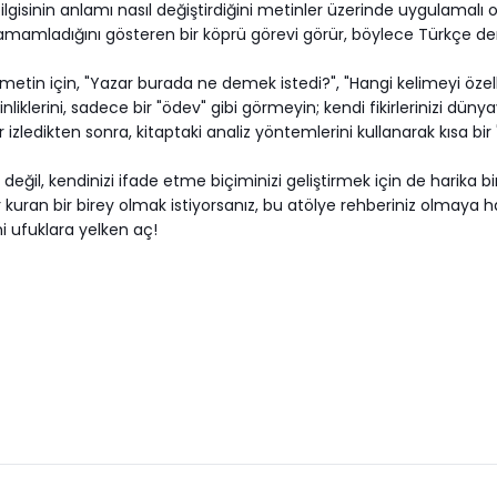
 bilgisinin anlamı nasıl değiştirdiğini metinler üzerinde uygulamalı o
ıl tamamladığını gösteren bir köprü görevi görür, böylece Türkçe ders
tin için, "Yazar burada ne demek istedi?", "Hangi kelimeyi özellik
nliklerini, sadece bir "ödev" gibi görmeyin; kendi fikirlerinizi dü
er izledikten sonra, kitaptaki analiz yöntemlerini kullanarak kısa bir
 değil, kendinizi ifade etme biçiminizi geliştirmek için de harika bi
uran bir birey olmak istiyorsanız, bu atölye rehberiniz olmaya ha
 ufuklara yelken aç!