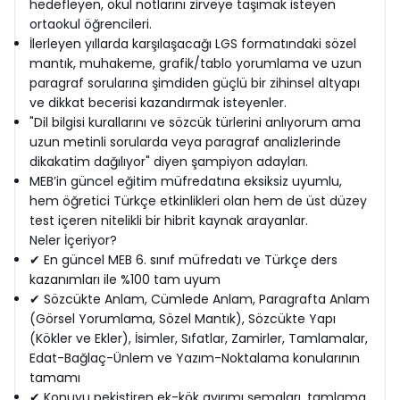
hedefleyen, okul notlarını zirveye taşımak isteyen
ortaokul öğrencileri.
İlerleyen yıllarda karşılaşacağı LGS formatındaki sözel
mantık, muhakeme, grafik/tablo yorumlama ve uzun
paragraf sorularına şimdiden güçlü bir zihinsel altyapı
ve dikkat becerisi kazandırmak isteyenler.
"Dil bilgisi kurallarını ve sözcük türlerini anlıyorum ama
uzun metinli sorularda veya paragraf analizlerinde
dikakatim dağılıyor" diyen şampiyon adayları.
MEB’in güncel eğitim müfredatına eksiksiz uyumlu,
hem öğretici Türkçe etkinlikleri olan hem de üst düzey
test içeren nitelikli bir hibrit kaynak arayanlar.
Neler İçeriyor?
✔ En güncel MEB 6. sınıf müfredatı ve Türkçe ders
kazanımları ile %100 tam uyum
✔ Sözcükte Anlam, Cümlede Anlam, Paragrafta Anlam
(Görsel Yorumlama, Sözel Mantık), Sözcükte Yapı
(Kökler ve Ekler), İsimler, Sıfatlar, Zamirler, Tamlamalar,
Edat-Bağlaç-Ünlem ve Yazım-Noktalama konularının
tamamı
✔ Konuyu pekiştiren ek-kök ayırımı şemaları, tamlama