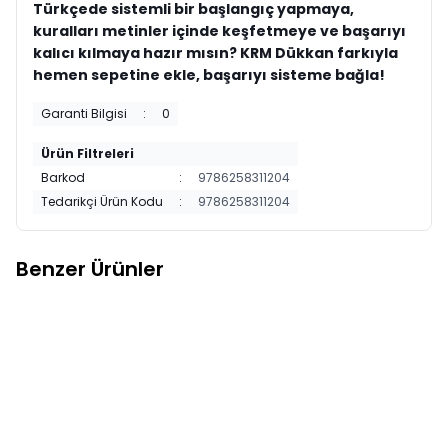
Türkçede sistemli bir başlangıç yapmaya,
kuralları metinler içinde keşfetmeye ve başarıyı
kalıcı kılmaya hazır mısın? KRM Dükkan farkıyla
hemen sepetine ekle, başarıyı sisteme bağla!
Garanti Bilgisi
:
0
Ürün Filtreleri
Barkod
:
9786258311204
Tedarikçi Ürün Kodu
:
9786258311204
Benzer Ürünler
Startfen
6. SINIF TÜRKÇE 32
Startfen
6. SINIF TÜRKÇE
Yeni
Yeni
Favorilere Ekle
Favorilere Ekle
HAMLE HAFTALIK KAZANIM
BECERİ ATÖLYESİ
DENEMELERİ
443,75
TL
468,75
TL
Sepete Ekle
Sepete Ekle