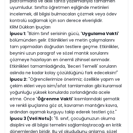
platformlarla ve akıllı tahta yazılımlarıyla tamamen
uyumludur. Sınıfta öğretmen eşliğinde metinleri
incelemek, dil bilgisi bulmacaları çözmek veya ödev
kontrolü sağlamak için son derece elverişlidir.
KRM Dükkan İpuçları
İpucu 1:
"Bizim Sınıf serisinin gücü,
'Uygulama Vakti'
bölümünden gelir. Etkinlikleri ve metin çalışmalarını
tam yapmadan doğrudan testlere geçme. Etkinlikler,
beynini uzun paragraf ve sözel mantık sorularını
çözmeye hazırlayan en önemli zihinsel ısınmadır.
Etkinlikleri tamamladığında, 'Beceri Temelli' soruların
aslında ne kadar kolay çözüldüğünü fark edeceksin!"
İpucu 2:
"Öğrencilerimize önerimiz; özellikle yapım ve
çekim ekleri veya isim/sıfat tamlamaları gibi kuramsal
yoğunluğu yüksek konularda zorlandığında acele
etme. Önce
'Öğrenme Vakti'
kısımlarındaki şematik
ve renkli ipuçlarına göz at, kavramın mantığını kavra,
ardından aşamalı kurguyu takip ederek testleri çöz."
İpucu 3 (Veli Notu):
"6. sınıf, çocuğunuzun okuma
disiplini ve dil bilgisi temelini sağlamlaştıracağı en kritik
dönemlerden biridir. Bu yıl okuduğunu anlama, sözel