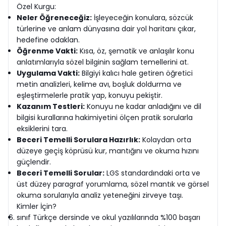
Özel Kurgu:
Neler Öğreneceğiz:
İşleyeceğin konulara, sözcük
türlerine ve anlam dünyasına dair yol haritanı çıkar,
hedefine odaklan.
Öğrenme Vakti:
Kısa, öz, şematik ve anlaşılır konu
anlatımlarıyla sözel bilginin sağlam temellerini at.
Uygulama Vakti:
Bilgiyi kalıcı hale getiren öğretici
metin analizleri, kelime avı, boşluk doldurma ve
eşleştirmelerle pratik yap, konuyu pekiştir.
Kazanım Testleri:
Konuyu ne kadar anladığını ve dil
bilgisi kurallarına hakimiyetini ölçen pratik sorularla
eksiklerini tara.
Beceri Temelli Sorulara Hazırlık:
Kolaydan orta
düzeye geçiş köprüsü kur, mantığını ve okuma hızını
güçlendir.
Beceri Temelli Sorular:
LGS standardındaki orta ve
üst düzey paragraf yorumlama, sözel mantık ve görsel
okuma sorularıyla analiz yeteneğini zirveye taşı.
Kimler İçin?
sınıf Türkçe dersinde ve okul yazılılarında %100 başarı