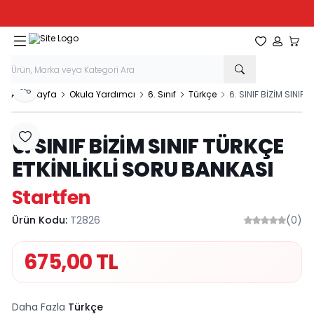
Tüm Kırtasiye Ürünlerinde Sepette
%20
İndirim
Favorilerim
Hesabım
Sepe
Paylaş
Ana Sayfa
Okula Yardımcı
6. Sınıf
Türkçe
6. SINIF BİZİM SINIF
6. SINIF BİZİM SINIF TÜRKÇE
Favoriye Ekle
ETKİNLİKLİ SORU BANKASI
Startfen
Ürün Kodu:
T2826
(0)
675,00
TL
Daha Fazla
Türkçe