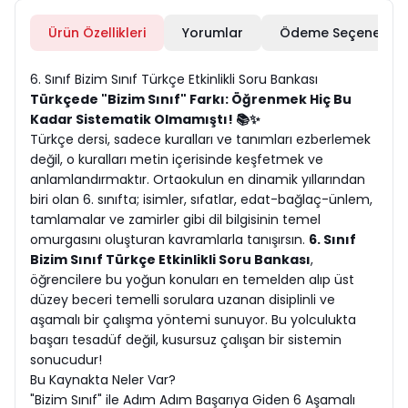
Ürün Özellikleri
Yorumlar
Ödeme Seçenekleri
6. Sınıf Bizim Sınıf Türkçe Etkinlikli Soru Bankası
Türkçede "Bizim Sınıf" Farkı: Öğrenmek Hiç Bu
Kadar Sistematik Olmamıştı! 📚✨
Türkçe dersi, sadece kuralları ve tanımları ezberlemek
değil, o kuralları metin içerisinde keşfetmek ve
anlamlandırmaktır. Ortaokulun en dinamik yıllarından
biri olan 6. sınıfta; isimler, sıfatlar, edat-bağlaç-ünlem,
tamlamalar ve zamirler gibi dil bilgisinin temel
omurgasını oluşturan kavramlarla tanışırsın.
6. Sınıf
Bizim Sınıf Türkçe Etkinlikli Soru Bankası
,
öğrencilere bu yoğun konuları en temelden alıp üst
düzey beceri temelli sorulara uzanan disiplinli ve
aşamalı bir çalışma yöntemi sunuyor. Bu yolculukta
başarı tesadüf değil, kusursuz çalışan bir sistemin
sonucudur!
Bu Kaynakta Neler Var?
"Bizim Sınıf" ile Adım Adım Başarıya Giden 6 Aşamalı