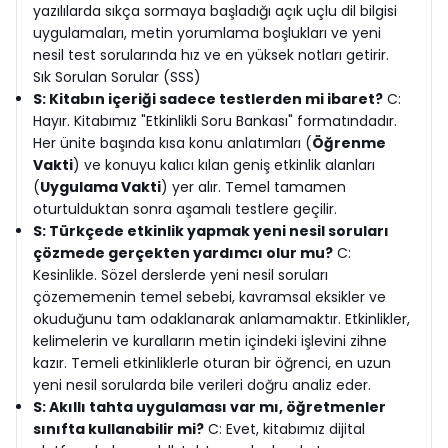
yazılılarda sıkça sormaya başladığı açık uçlu dil bilgisi
uygulamaları, metin yorumlama boşlukları ve yeni
nesil test sorularında hız ve en yüksek notları getirir.
Sık Sorulan Sorular (SSS)
S: Kitabın içeriği sadece testlerden mi ibaret?
C:
Hayır. Kitabımız "Etkinlikli Soru Bankası" formatındadır.
Her ünite başında kısa konu anlatımları (
Öğrenme
Vakti
) ve konuyu kalıcı kılan geniş etkinlik alanları
(
Uygulama Vakti
) yer alır. Temel tamamen
oturtulduktan sonra aşamalı testlere geçilir.
S: Türkçede etkinlik yapmak yeni nesil soruları
çözmede gerçekten yardımcı olur mu?
C:
Kesinlikle. Sözel derslerde yeni nesil soruları
çözememenin temel sebebi, kavramsal eksikler ve
okuduğunu tam odaklanarak anlamamaktır. Etkinlikler,
kelimelerin ve kuralların metin içindeki işlevini zihne
kazır. Temeli etkinliklerle oturan bir öğrenci, en uzun
yeni nesil sorularda bile verileri doğru analiz eder.
S: Akıllı tahta uygulaması var mı, öğretmenler
sınıfta kullanabilir mi?
C: Evet, kitabımız dijital