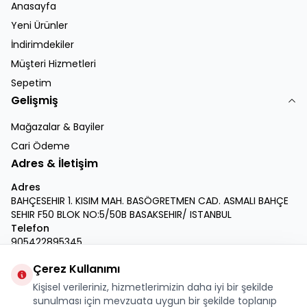
Anasayfa
Yeni Ürünler
İndirimdekiler
Müşteri Hizmetleri
Sepetim
Gelişmiş
Mağazalar & Bayiler
Cari Ödeme
Adres & İletişim
Adres
BAHÇESEHIR 1. KISIM MAH. BASÖGRETMEN CAD. ASMALI BAHÇE
SEHIR F50 BLOK NO:5/50B BASAKSEHIR/ ISTANBUL
Telefon
905422895345
E-Posta
Çerez Kullanımı
info@krmdukkan.com
Kişisel verileriniz, hizmetlerimizin daha iyi bir şekilde
Facebook
X
İnstagram
Youtube
Linkedin
sunulması için mevzuata uygun bir şekilde toplanıp