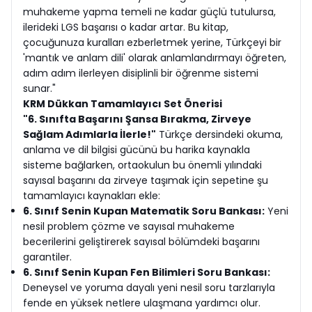
muhakeme yapma temeli ne kadar güçlü tutulursa,
ilerideki LGS başarısı o kadar artar. Bu kitap,
çocuğunuza kuralları ezberletmek yerine, Türkçeyi bir
'mantık ve anlam dili' olarak anlamlandırmayı öğreten,
adım adım ilerleyen disiplinli bir öğrenme sistemi
sunar."
KRM Dükkan Tamamlayıcı Set Önerisi
"6. Sınıfta Başarını Şansa Bırakma, Zirveye
Sağlam Adımlarla İlerle!"
Türkçe dersindeki okuma,
anlama ve dil bilgisi gücünü bu harika kaynakla
sisteme bağlarken, ortaokulun bu önemli yılındaki
sayısal başarını da zirveye taşımak için sepetine şu
tamamlayıcı kaynakları ekle:
6. Sınıf Senin Kupan Matematik Soru Bankası:
Yeni
nesil problem çözme ve sayısal muhakeme
becerilerini geliştirerek sayısal bölümdeki başarını
garantiler.
6. Sınıf Senin Kupan Fen Bilimleri Soru Bankası:
Deneysel ve yoruma dayalı yeni nesil soru tarzlarıyla
fende en yüksek netlere ulaşmana yardımcı olur.