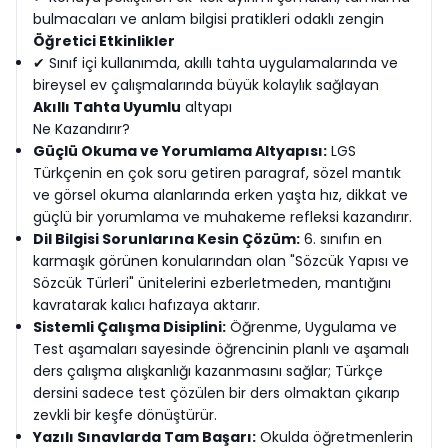
bulmacaları ve anlam bilgisi pratikleri odaklı zengin
Öğretici Etkinlikler
✔ Sınıf içi kullanımda, akıllı tahta uygulamalarında ve
bireysel ev çalışmalarında büyük kolaylık sağlayan
Akıllı Tahta Uyumlu
altyapı
Ne Kazandırır?
Güçlü Okuma ve Yorumlama Altyapısı:
LGS
Türkçenin en çok soru getiren paragraf, sözel mantık
ve görsel okuma alanlarında erken yaşta hız, dikkat ve
güçlü bir yorumlama ve muhakeme refleksi kazandırır.
Dil Bilgisi Sorunlarına Kesin Çözüm:
6. sınıfın en
karmaşık görünen konularından olan "Sözcük Yapısı ve
Sözcük Türleri" ünitelerini ezberletmeden, mantığını
kavratarak kalıcı hafızaya aktarır.
Sistemli Çalışma Disiplini:
Öğrenme, Uygulama ve
Test aşamaları sayesinde öğrencinin planlı ve aşamalı
ders çalışma alışkanlığı kazanmasını sağlar; Türkçe
dersini sadece test çözülen bir ders olmaktan çıkarıp
zevkli bir keşfe dönüştürür.
Yazılı Sınavlarda Tam Başarı:
Okulda öğretmenlerin