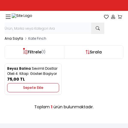
Tüm Kırtasiye Ürünlerinde Sepette
%20
İndirim
Favorilerim
Hesabım
Sepe
Ana Sayfa
Kate Finch
Filtrele
Sırala
(1)
Beyaz Balina
Sevimli Dostlar
Yeni
Favorilere Ekle
Oteli 4. Kitap: Gösteri Başlıyor
75,00
TL
Sepete Ekle
Toplam
1
ürün bulunmaktadır.