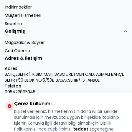
İndirimdekiler
Müşteri Hizmetleri
Sepetim
Gelişmiş
Mağazalar & Bayiler
Cari Ödeme
Adres & İletişim
Adres
BAHÇESEHIR 1. KISIM MAH. BASÖGRETMEN CAD. ASMALI BAHÇE
SEHIR F50 BLOK NO:5/50B BASAKSEHIR/ ISTANBUL
Telefon
905422895345
E-Posta
Çerez Kullanımı
info@krmdukkan.com
Kişisel verileriniz, hizmetlerimizin daha iyi bir şekilde
Facebook
X
İnstagram
Youtube
Linkedin
sunulması için mevzuata uygun bir şekilde toplanıp
işlenir. Konuyla ilgili detaylı bilgi almak için Gizlilik
Politikamızı inceleyebilirsiniz.
Reddet
seçeneğine