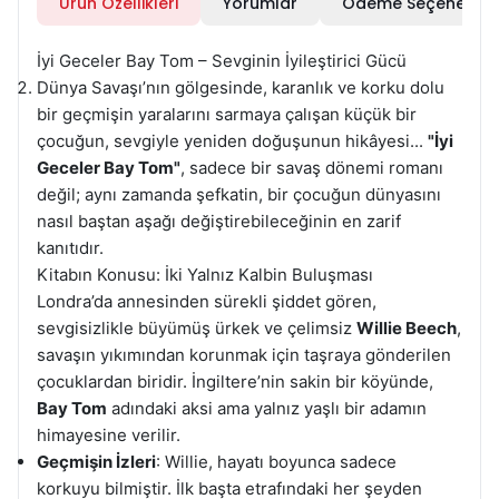
Ürün Özellikleri
Yorumlar
Ödeme Seçenekleri
İyi Geceler Bay Tom – Sevginin İyileştirici Gücü
Dünya Savaşı’nın gölgesinde, karanlık ve korku dolu
bir geçmişin yaralarını sarmaya çalışan küçük bir
çocuğun, sevgiyle yeniden doğuşunun hikâyesi...
"İyi
Geceler Bay Tom"
, sadece bir savaş dönemi romanı
değil; aynı zamanda şefkatin, bir çocuğun dünyasını
nasıl baştan aşağı değiştirebileceğinin en zarif
kanıtıdır.
Kitabın Konusu: İki Yalnız Kalbin Buluşması
Londra’da annesinden sürekli şiddet gören,
sevgisizlikle büyümüş ürkek ve çelimsiz
Willie Beech
,
savaşın yıkımından korunmak için taşraya gönderilen
çocuklardan biridir. İngiltere’nin sakin bir köyünde,
Bay Tom
adındaki aksi ama yalnız yaşlı bir adamın
himayesine verilir.
Geçmişin İzleri
: Willie, hayatı boyunca sadece
korkuyu bilmiştir. İlk başta etrafındaki her şeyden