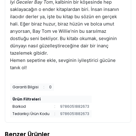
İyi Geceler Bay Tom
, kalbinin bir köşesinde hep
saklayacağın o ender kitaplardan biri. İnsan insanın
ilacıdır derler ya, işte bu kitap bu sözün en gerçek
hali. Eğer biraz huzur, biraz hüzün ve bolca umut
arıyorsan, Bay Tom ve Willie’nin bu sarsılmaz
dostluğu seni bekliyor. Bu kitabı okumak, sevginin
dünyayı nasıl güzelleştireceğine dair bir inanç
tazelemek gibidir.
Hemen sepetine ekle, sevginin iyileştirici gücüne
tanık ol!
Garanti Bilgisi
:
0
Ürün Filtreleri
Barkod
:
9786051882673
Tedarikçi Ürün Kodu
:
9786051882673
Benzer Ürünler