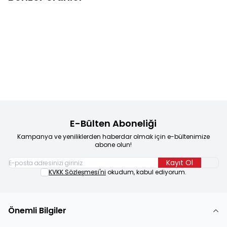
Çalışkan Yayınları
Zaman
Beyaz Balina
T Oyunu
Yeni
Yeni
Favorilere Ekle
Favorilere Ekle
Makinesi Hikaye ve Etkinlik Serisi
250,00
TL
156,00
TL
Sepete Ekle
Sepete Ekle
E-Bülten Aboneliği
Kampanya ve yeniliklerden haberdar olmak için e-bültenimize
abone olun!
Kayıt Ol
KVKK Sözleşmesi'ni
okudum, kabul ediyorum.
Önemli Bilgiler