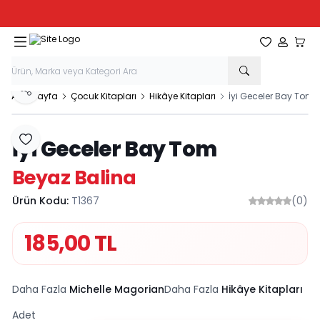
Tüm Kırtasiye Ürünlerinde Sepette
%20
İndirim
Favorilerim
Hesabım
Sepe
Paylaş
Ana Sayfa
Çocuk Kitapları
Hikâye Kitapları
İyi Geceler Bay Tom
İyi Geceler Bay Tom
Favoriye Ekle
Beyaz Balina
Ürün Kodu:
T1367
(0)
185,00
TL
Daha Fazla
Michelle Magorian
Daha Fazla
Hikâye Kitapları
Adet