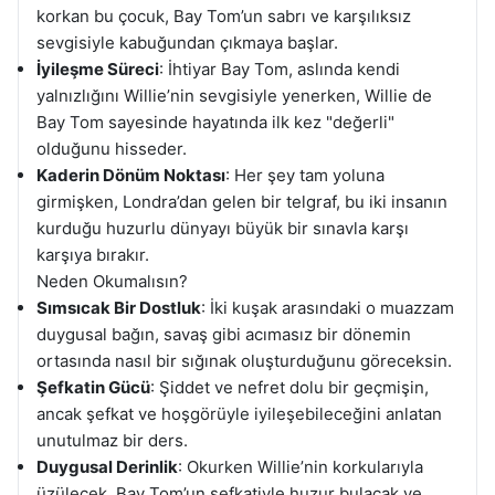
korkan bu çocuk, Bay Tom’un sabrı ve karşılıksız
sevgisiyle kabuğundan çıkmaya başlar.
İyileşme Süreci
: İhtiyar Bay Tom, aslında kendi
yalnızlığını Willie’nin sevgisiyle yenerken, Willie de
Bay Tom sayesinde hayatında ilk kez "değerli"
olduğunu hisseder.
Kaderin Dönüm Noktası
: Her şey tam yoluna
girmişken, Londra’dan gelen bir telgraf, bu iki insanın
kurduğu huzurlu dünyayı büyük bir sınavla karşı
karşıya bırakır.
Neden Okumalısın?
Sımsıcak Bir Dostluk
: İki kuşak arasındaki o muazzam
duygusal bağın, savaş gibi acımasız bir dönemin
ortasında nasıl bir sığınak oluşturduğunu göreceksin.
Şefkatin Gücü
: Şiddet ve nefret dolu bir geçmişin,
ancak şefkat ve hoşgörüyle iyileşebileceğini anlatan
unutulmaz bir ders.
Duygusal Derinlik
: Okurken Willie’nin korkularıyla
üzülecek, Bay Tom’un şefkatiyle huzur bulacak ve