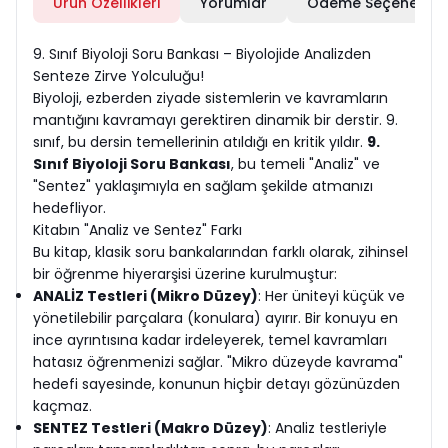
Ürün Özellikleri
Yorumlar
Ödeme Seçenekleri
9. Sınıf Biyoloji Soru Bankası – Biyolojide Analizden
Senteze Zirve Yolculuğu!
Biyoloji, ezberden ziyade sistemlerin ve kavramların
mantığını kavramayı gerektiren dinamik bir derstir. 9.
sınıf, bu dersin temellerinin atıldığı en kritik yıldır.
9.
Sınıf Biyoloji Soru Bankası
, bu temeli "Analiz" ve
"Sentez" yaklaşımıyla en sağlam şekilde atmanızı
hedefliyor.
Kitabın "Analiz ve Sentez" Farkı
Bu kitap, klasik soru bankalarından farklı olarak, zihinsel
bir öğrenme hiyerarşisi üzerine kurulmuştur:
ANALİZ Testleri (Mikro Düzey)
: Her üniteyi küçük ve
yönetilebilir parçalara (konulara) ayırır. Bir konuyu en
ince ayrıntısına kadar irdeleyerek, temel kavramları
hatasız öğrenmenizi sağlar. "Mikro düzeyde kavrama"
hedefi sayesinde, konunun hiçbir detayı gözünüzden
kaçmaz.
SENTEZ Testleri (Makro Düzey)
: Analiz testleriyle