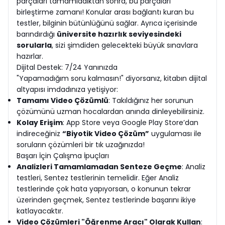
parçaları tamamladıktan sonra, bu parçaları
birleştirme zamanı! Konular arası bağlantı kuran bu
testler, bilginin bütünlüğünü sağlar. Ayrıca içerisinde
barındırdığı
üniversite hazırlık seviyesindeki
sorularla
, sizi şimdiden gelecekteki büyük sınavlara
hazırlar.
Dijital Destek: 7/24 Yanınızda
"Yapamadığım soru kalmasın!" diyorsanız, kitabın dijital
altyapısı imdadınıza yetişiyor:
Tamamı Video Çözümlü
: Takıldığınız her sorunun
çözümünü uzman hocalardan anında dinleyebilirsiniz.
Kolay Erişim
: App Store veya Google Play Store’dan
indireceğiniz
“Biyotik Video Çözüm”
uygulaması ile
soruların çözümleri bir tık uzağınızda!
Başarı İçin Çalışma İpuçları
Analizleri Tamamlamadan Senteze Geçme
: Analiz
testleri, Sentez testlerinin temelidir. Eğer Analiz
testlerinde çok hata yapıyorsan, o konunun tekrar
üzerinden geçmek, Sentez testlerinde başarını ikiye
katlayacaktır.
Video Çözümleri "Öğrenme Aracı" Olarak Kullan
: