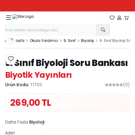
Tüm Kırtasiye Ürünlerinde Sepette
%20
İndirim
Favorilerim
Hesabım
Sepe
Paylaş
Ana Sayfa
Okula Yardımcı
9. Sınıf
Biyoloji
9. Sınıf Biyoloji So
9. Sınıf Biyoloji Soru Bankası
Favoriye Ekle
Biyotik Yayınları
Ürün Kodu:
T1703
(0)
269,00
TL
Daha Fazla
Biyoloji
Adet