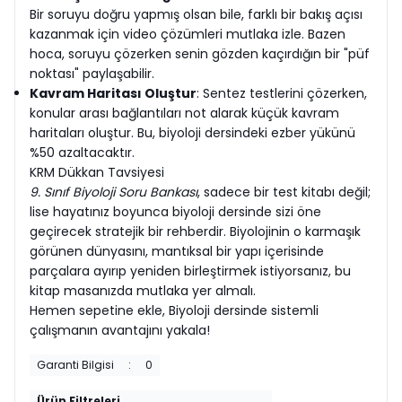
Bir soruyu doğru yapmış olsan bile, farklı bir bakış açısı
kazanmak için video çözümleri mutlaka izle. Bazen
hoca, soruyu çözerken senin gözden kaçırdığın bir "püf
noktası" paylaşabilir.
Kavram Haritası Oluştur
: Sentez testlerini çözerken,
konular arası bağlantıları not alarak küçük kavram
haritaları oluştur. Bu, biyoloji dersindeki ezber yükünü
%50 azaltacaktır.
KRM Dükkan Tavsiyesi
9. Sınıf Biyoloji Soru Bankası
, sadece bir test kitabı değil;
lise hayatınız boyunca biyoloji dersinde sizi öne
geçirecek stratejik bir rehberdir. Biyolojinin o karmaşık
görünen dünyasını, mantıksal bir yapı içerisinde
parçalara ayırıp yeniden birleştirmek istiyorsanız, bu
kitap masanızda mutlaka yer almalı.
Hemen sepetine ekle, Biyoloji dersinde sistemli
çalışmanın avantajını yakala!
Garanti Bilgisi
:
0
Ürün Filtreleri