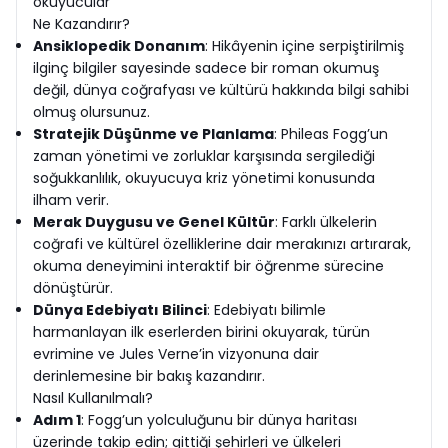
okuyucular
Ne Kazandırır?
Ansiklopedik Donanım
: Hikâyenin içine serpiştirilmiş
ilginç bilgiler sayesinde sadece bir roman okumuş
değil, dünya coğrafyası ve kültürü hakkında bilgi sahibi
olmuş olursunuz.
Stratejik Düşünme ve Planlama
: Phileas Fogg’un
zaman yönetimi ve zorluklar karşısında sergilediği
soğukkanlılık, okuyucuya kriz yönetimi konusunda
ilham verir.
Merak Duygusu ve Genel Kültür
: Farklı ülkelerin
coğrafi ve kültürel özelliklerine dair merakınızı artırarak,
okuma deneyimini interaktif bir öğrenme sürecine
dönüştürür.
Dünya Edebiyatı Bilinci
: Edebiyatı bilimle
harmanlayan ilk eserlerden birini okuyarak, türün
evrimine ve Jules Verne’in vizyonuna dair
derinlemesine bir bakış kazandırır.
Nasıl Kullanılmalı?
Adım 1
: Fogg’un yolculuğunu bir dünya haritası
üzerinde takip edin; gittiği şehirleri ve ülkeleri