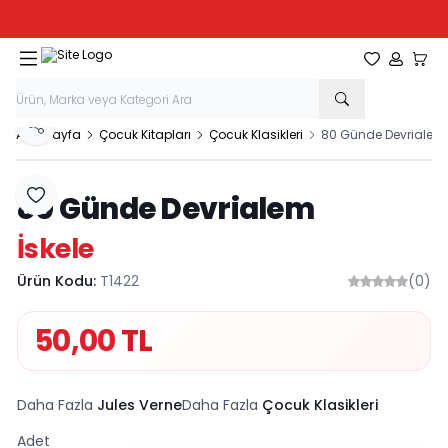
Tüm Kırtasiye Ürünlerinde Sepette
%20
İndirim
Favorilerim
Hesabım
Sepe
Paylaş
Ana Sayfa
Çocuk Kitapları
Çocuk Klasikleri
80 Günde Devrialem
80 Günde Devrialem
Favoriye Ekle
İskele
Ürün Kodu:
T1422
(0)
50,00
TL
Daha Fazla
Jules Verne
Daha Fazla
Çocuk Klasikleri
Adet