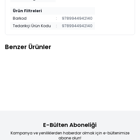
Ürün Filtreleri
Barkod
:
9789944942140
Tedarikçi Ürün Kodu
:
9789944942140
Benzer Ürünler
İş Bankası Kültür
Bilgi Yayınevi
Dünyanın
Yeni
Yeni
Favorilere Ekle
Favorilere Ekle
Yayınları
Beyaz Diş
Merkezine Yolculuk
50,00
TL
70,00
TL
Sepete Ekle
Sepete Ekle
E-Bülten Aboneliği
Kampanya ve yeniliklerden haberdar olmak için e-bültenimize
abone olun!