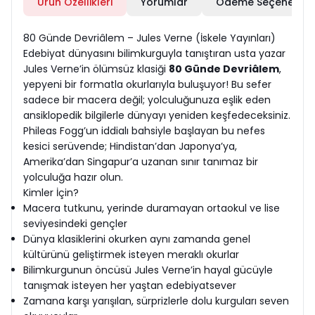
Ürün Özellikleri
Yorumlar
Ödeme Seçenekleri
80 Günde Devriâlem – Jules Verne (İskele Yayınları)
Edebiyat dünyasını bilimkurguyla tanıştıran usta yazar
Jules Verne’in ölümsüz klasiği
80 Günde Devriâlem
,
yepyeni bir formatla okurlarıyla buluşuyor! Bu sefer
sadece bir macera değil; yolculuğunuza eşlik eden
ansiklopedik bilgilerle dünyayı yeniden keşfedeceksiniz.
Phileas Fogg’un iddialı bahsiyle başlayan bu nefes
kesici serüvende; Hindistan’dan Japonya’ya,
Amerika’dan Singapur’a uzanan sınır tanımaz bir
yolculuğa hazır olun.
Kimler İçin?
Macera tutkunu, yerinde duramayan ortaokul ve lise
seviyesindeki gençler
Dünya klasiklerini okurken aynı zamanda genel
kültürünü geliştirmek isteyen meraklı okurlar
Bilimkurgunun öncüsü Jules Verne’in hayal gücüyle
tanışmak isteyen her yaştan edebiyatsever
Zamana karşı yarışılan, sürprizlerle dolu kurguları seven