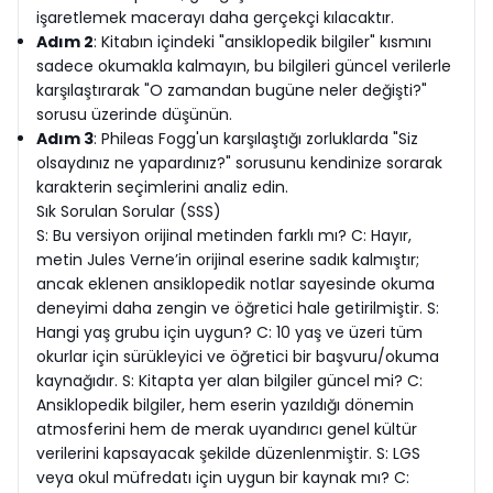
işaretlemek macerayı daha gerçekçi kılacaktır.
Adım 2
: Kitabın içindeki "ansiklopedik bilgiler" kısmını
sadece okumakla kalmayın, bu bilgileri güncel verilerle
karşılaştırarak "O zamandan bugüne neler değişti?"
sorusu üzerinde düşünün.
Adım 3
: Phileas Fogg'un karşılaştığı zorluklarda "Siz
olsaydınız ne yapardınız?" sorusunu kendinize sorarak
karakterin seçimlerini analiz edin.
Sık Sorulan Sorular (SSS)
S: Bu versiyon orijinal metinden farklı mı? C: Hayır,
metin Jules Verne’in orijinal eserine sadık kalmıştır;
ancak eklenen ansiklopedik notlar sayesinde okuma
deneyimi daha zengin ve öğretici hale getirilmiştir. S:
Hangi yaş grubu için uygun? C: 10 yaş ve üzeri tüm
okurlar için sürükleyici ve öğretici bir başvuru/okuma
kaynağıdır. S: Kitapta yer alan bilgiler güncel mi? C:
Ansiklopedik bilgiler, hem eserin yazıldığı dönemin
atmosferini hem de merak uyandırıcı genel kültür
verilerini kapsayacak şekilde düzenlenmiştir. S: LGS
veya okul müfredatı için uygun bir kaynak mı? C: