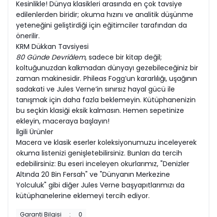
Kesinlikle! Dünya klasikleri arasında en çok tavsiye
edilenlerden biridir; okuma hızını ve analitik düşünme
yeteneğini geliştirdiği için eğitimciler tarafından da
önerilir.
KRM Dükkan Tavsiyesi
80 Günde Devriâlem
, sadece bir kitap değil;
koltuğunuzdan kalkmadan dünyayı gezebileceğiniz bir
zaman makinesidir. Phileas Fogg’un kararlılığı, uşağının
sadakati ve Jules Verne’in sınırsız hayal gücü ile
tanışmak için daha fazla beklemeyin. Kütüphanenizin
bu seçkin klasiği eksik kalmasın. Hemen sepetinize
ekleyin, maceraya başlayın!
İlgili Ürünler
Macera ve klasik eserler koleksiyonumuzu inceleyerek
okuma listenizi genişletebilirsiniz. Bunları da tercih
edebilirsiniz: Bu eseri inceleyen okurlarımız, "Denizler
Altında 20 Bin Fersah" ve "Dünyanın Merkezine
Yolculuk" gibi diğer Jules Verne başyapıtlarımızı da
kütüphanelerine eklemeyi tercih ediyor.
Garanti Bilgisi
:
0