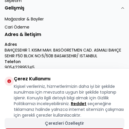
Sepetim
Gelişmiş
Mağazalar & Bayiler
Cari Ödeme
Adres & İletişim
Adres
BAHÇESEHIR 1. KISIM MAH. BASÖGRETMEN CAD. ASMALI BAHÇE
SEHIR F50 BLOK NO:5/50B BASAKSEHIR/ ISTANBUL
Telefon
905422895345
E-Posta
Çerez Kullanımı
info@krmdukkan.com
Kişisel verileriniz, hizmetlerimizin daha iyi bir şekilde
Facebook
X
İnstagram
Youtube
Linkedin
sunulması için mevzuata uygun bir şekilde toplanıp
işlenir. Konuyla ilgili detaylı bilgi almak için Gizlilik
Politikamızı inceleyebilirsiniz.
Reddet
seçeneğine
tıklamanız halinde yalnızca internet sitemizin çalışması
için gerekli çerezler kullanılacaktır.
Çerezleri Özelleştir