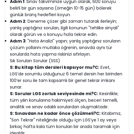
Adım 1
: Sınav takviminize uygun olarak, 600 soruyu
belirli bir gün sayısına (örneğin 10-15 gün) bölerek
günlük branş hedefleri koyun.
Adım 2
: Deneme çözer gibi zaman tutarak ilerleyin;
yanlış yaptığınız soruları, ilgili konunun "tehlike sinyali"
olarak görün ve o konuyu hızla tekrar edin.
Adım 3
: "Hata Analizi" yapın; yanlış yaptığınız soruların
çözüm yollarını mutlaka öğrenin, sınavda aynı tür
sorularda hata yapma riskinizi sıfırlayın.
Sık Sorulan Sorular (SSS)
S: Bu kitap tüm dersleri kapsıyor mu?
C:
Evet,
LGS’de sorumlu olduğunuz 6 temel dersin her birinden
100’er soru ile tam kapsamlı bir genel tekrar imkanı
sunar.
S: Sorular LGS zorluk seviyesinde mi?
C:
Kesinlikle;
tüm yılın konularına hakimiyeti ölçen, beceri temelli,
analitik ve sınav odaklı sorulardan oluşmaktadır.
S: Sınavdan ne kadar önce çözülmeli?
C:
Kitabımız,
"Son Tekrar" niteliğinde olduğu için LGS’ye 1 ay veya
birkaç hafta kala tüm konuları bir arada taramak için
idealdir.