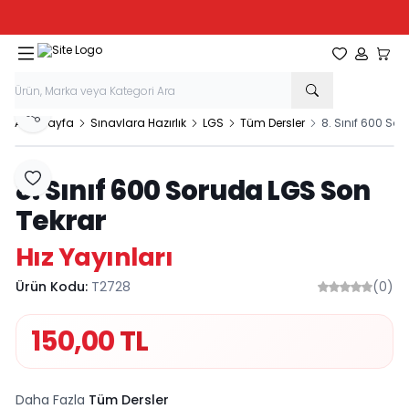
Tüm Kırtasiye Ürünlerinde Sepette
%20
İndirim
Favorilerim
Hesabım
Sepe
Paylaş
Ana Sayfa
Sınavlara Hazırlık
LGS
Tüm Dersler
8. Sınıf 600 So
8. Sınıf 600 Soruda LGS Son
Favoriye Ekle
Tekrar
Hız Yayınları
Ürün Kodu:
T2728
(0)
150,00
TL
Daha Fazla
Tüm Dersler