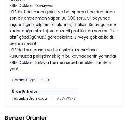
KRM Dükkan Tavsiyesi
LGS bir final maçı gibidir ve her sporcu finalden önce
son bir antrenman yapar. Bu 600 soru, yıl boyunca
inşa ettiğiniz bilginin "cilalanmış" halidir. Sınav gününe
kadar doğru strateji ve düzenli pratikle, bu soruları "tıkır
tıkır" çözdüğünüzü göreceksiniz. Zirveye çok az kaldı,
pes etmeyin!
LGS’de tam başarı ve tüm yılın kazanımlarını
kusursuzca pekiştirmek için bu kaynak senin yanında!
KRM Dükkan farkıyla hemen sepetine ekle, hamleni
yap!
Garanti Bilgisi
:
0
Ürün Filtreleri
Tedarikçi Ürün Kodu
:
AJLMVW78
Benzer Ürünler