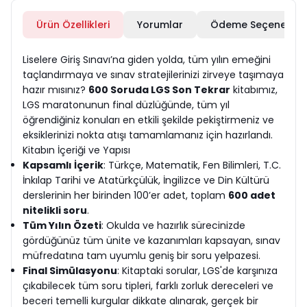
Ürün Özellikleri
Yorumlar
Ödeme Seçenekleri
Liselere Giriş Sınavı’na giden yolda, tüm yılın emeğini
taçlandırmaya ve sınav stratejilerinizi zirveye taşımaya
hazır mısınız?
600 Soruda LGS Son Tekrar
kitabımız,
LGS maratonunun final düzlüğünde, tüm yıl
öğrendiğiniz konuları en etkili şekilde pekiştirmeniz ve
eksiklerinizi nokta atışı tamamlamanız için hazırlandı.
Kitabın İçeriği ve Yapısı
Kapsamlı İçerik
: Türkçe, Matematik, Fen Bilimleri, T.C.
İnkılap Tarihi ve Atatürkçülük, İngilizce ve Din Kültürü
derslerinin her birinden 100’er adet, toplam
600 adet
nitelikli soru
.
Tüm Yılın Özeti
: Okulda ve hazırlık sürecinizde
gördüğünüz tüm ünite ve kazanımları kapsayan, sınav
müfredatına tam uyumlu geniş bir soru yelpazesi.
Final Simülasyonu
: Kitaptaki sorular, LGS'de karşınıza
çıkabilecek tüm soru tipleri, farklı zorluk dereceleri ve
beceri temelli kurgular dikkate alınarak, gerçek bir