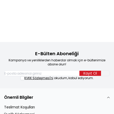
Startfen
8. SINIF 1. DÖNEM TÜM
Hız Yayınları
8. Sınıf 600
Yeni
Yeni
Favorilere Ekle
Favorilere Ekle
DERSLER SORU BANKASI
Soruda LGS İlk Dönem Tekrarı
290,00
TL
175,00
TL
Sepete Ekle
Sepete Ekle
E-Bülten Aboneliği
Kampanya ve yeniliklerden haberdar olmak için e-bültenimize
abone olun!
Kayıt Ol
KVKK Sözleşmesi'ni
okudum, kabul ediyorum.
Önemli Bilgiler
Teslimat Koşulları