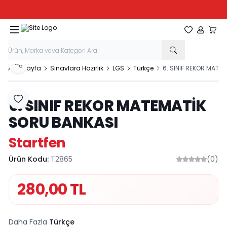
Tüm Kırtasiye Ürünlerinde Sepette
%20
İndirim
Favorilerim
Hesabım
Sepe
Paylaş
Ana Sayfa
Sınavlara Hazırlık
LGS
Türkçe
6. SINIF REKOR MATE
6. SINIF REKOR MATEMATİK
Favoriye Ekle
SORU BANKASI
Startfen
Ürün Kodu:
T2865
(0)
280,00
TL
Daha Fazla
Türkçe