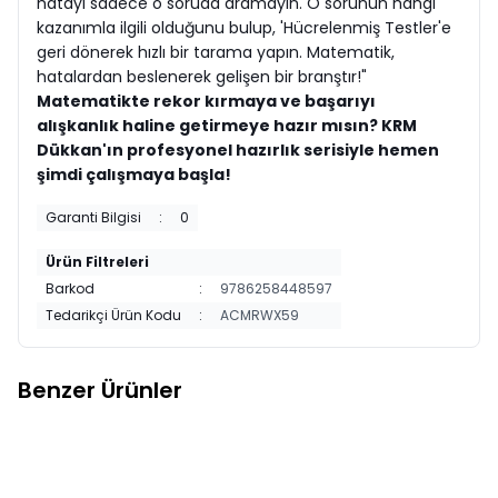
hatayı sadece o soruda aramayın. O sorunun hangi
kazanımla ilgili olduğunu bulup, 'Hücrelenmiş Testler'e
geri dönerek hızlı bir tarama yapın. Matematik,
hatalardan beslenerek gelişen bir branştır!"
Matematikte rekor kırmaya ve başarıyı
alışkanlık haline getirmeye hazır mısın? KRM
Dükkan'ın profesyonel hazırlık serisiyle hemen
şimdi çalışmaya başla!
Garanti Bilgisi
:
0
Ürün Filtreleri
Barkod
:
9786258448597
Tedarikçi Ürün Kodu
:
ACMRWX59
Benzer Ürünler
Startfen
5 VE 6. SINIFLAR İÇİN
Startfen
8. SINIF YENİ NESİL
Yeni
Yeni
Favorilere Ekle
Favorilere Ekle
GÖRSEL OKUMA
PARAGRAF SORU BANKASI
225,00
TL
468,00
TL