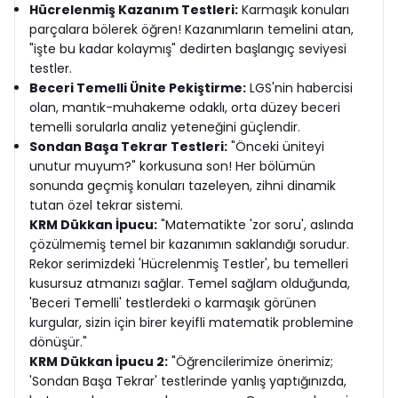
Hücrelenmiş Kazanım Testleri:
Karmaşık konuları
parçalara bölerek öğren! Kazanımların temelini atan,
"işte bu kadar kolaymış" dedirten başlangıç seviyesi
testler.
Beceri Temelli Ünite Pekiştirme:
LGS'nin habercisi
olan, mantık-muhakeme odaklı, orta düzey beceri
temelli sorularla analiz yeteneğini güçlendir.
Sondan Başa Tekrar Testleri:
"Önceki üniteyi
unutur muyum?" korkusuna son! Her bölümün
sonunda geçmiş konuları tazeleyen, zihni dinamik
tutan özel tekrar sistemi.
KRM Dükkan İpucu:
"Matematikte 'zor soru', aslında
çözülmemiş temel bir kazanımın saklandığı sorudur.
Rekor serimizdeki 'Hücrelenmiş Testler', bu temelleri
kusursuz atmanızı sağlar. Temel sağlam olduğunda,
'Beceri Temelli' testlerdeki o karmaşık görünen
kurgular, sizin için birer keyifli matematik problemine
dönüşür."
KRM Dükkan İpucu 2:
"Öğrencilerimize önerimiz;
'Sondan Başa Tekrar' testlerinde yanlış yaptığınızda,