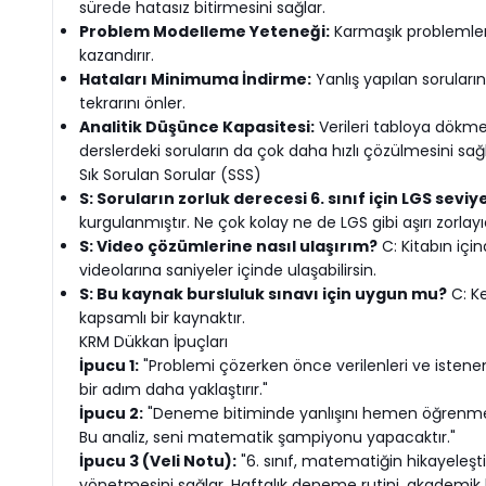
sürede hatasız bitirmesini sağlar.
Problem Modelleme Yeteneği:
Karmaşık problemleri 
kazandırır.
Hataları Minimuma İndirme:
Yanlış yapılan soruların
tekrarını önler.
Analitik Düşünce Kapasitesi:
Verileri tabloya dökme
derslerdeki soruların da çok daha hızlı çözülmesini sağl
Sık Sorulan Sorular (SSS)
S: Soruların zorluk derecesi 6. sınıf için LGS sevi
kurgulanmıştır. Ne çok kolay ne de LGS gibi aşırı zorlayı
S: Video çözümlerine nasıl ulaşırım?
C: Kitabın içi
videolarına saniyeler içinde ulaşabilirsin.
S: Bu kaynak bursluluk sınavı için uygun mu?
C: Ke
kapsamlı bir kaynaktır.
KRM Dükkan İpuçları
İpucu 1:
"Problemi çözerken önce verilenleri ve istene
bir adım daha yaklaştırır."
İpucu 2:
"Deneme bitiminde yanlışını hemen öğrenmek y
Bu analiz, seni matematik şampiyonu yapacaktır."
İpucu 3 (Veli Notu):
"6. sınıf, matematiğin hikayeleşt
yönetmesini sağlar. Haftalık deneme rutini, akademik b