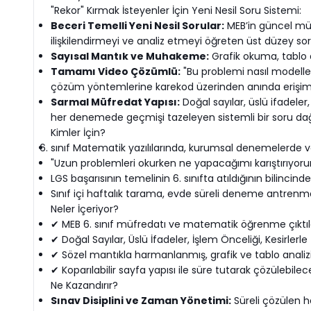
"Rekor" Kırmak İsteyenler İçin Yeni Nesil Soru Sistemi:
Beceri Temelli Yeni Nesil Sorular:
MEB’in güncel mü
ilişkilendirmeyi ve analiz etmeyi öğreten üst düzey sor
Sayısal Mantık ve Muhakeme:
Grafik okuma, tablo an
Tamamı Video Çözümlü:
"Bu problemi nasıl modelle
çözüm yöntemlerine karekod üzerinden anında erişim
Sarmal Müfredat Yapısı:
Doğal sayılar, üslü ifadeler
her denemede geçmişi tazeleyen sistemli bir soru dağı
Kimler İçin?
sınıf Matematik yazılılarında, kurumsal denemelerde ve 
"Uzun problemleri okurken ne yapacağımı karıştırıyor
LGS başarısının temelinin 6. sınıfta atıldığının bilinci
Sınıf içi haftalık tarama, evde süreli deneme antrenm
Neler İçeriyor?
✔ MEB 6. sınıf müfredatı ve matematik öğrenme çıktıl
✔ Doğal Sayılar, Üslü İfadeler, İşlem Önceliği, Kesirler
✔ Sözel mantıkla harmanlanmış, grafik ve tablo analizin
✔ Koparılabilir sayfa yapısı ile süre tutarak çözülebil
Ne Kazandırır?
Sınav Disiplini ve Zaman Yönetimi:
Süreli çözülen h