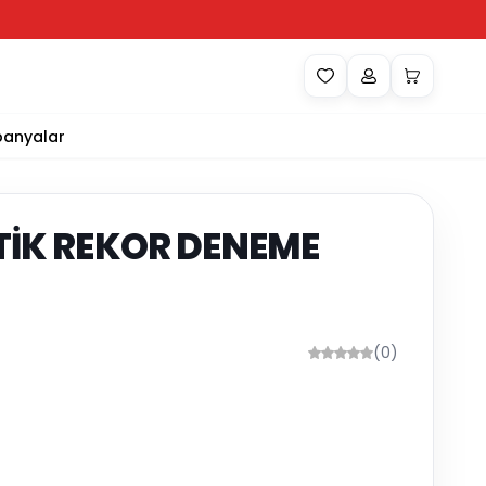
anyalar
TİK REKOR DENEME
(0)