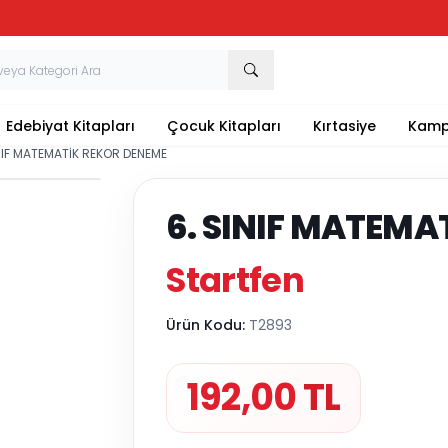
Tüm Kırtasiye Ürünlerinde Sepette
%20
İndirim
Edebiyat Kitapları
Çocuk Kitapları
Kırtasiye
Kamp
INIF MATEMATİK REKOR DENEME
6. SINIF MATEMA
Startfen
Ürün Kodu:
T2893
192,00
TL