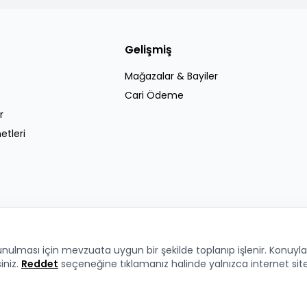
Gelişmiş
Mağazalar & Bayiler
Cari Ödeme
r
etleri
 sunulması için mevzuata uygun bir şekilde toplanıp işlenir. Konuyla i
siniz.
Reddet
seçeneğine tıklamanız halinde yalnızca internet sit