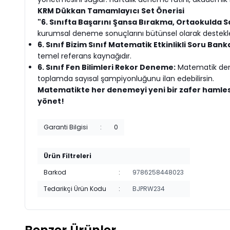
KRM Dükkan Tamamlayıcı Set Önerisi
"6. Sınıfta Başarını Şansa Bırakma, Ortaokulda Sa
kurumsal deneme sonuçlarını bütünsel olarak destekle
6. Sınıf Bizim Sınıf Matematik Etkinlikli Soru Bank
temel referans kaynağıdır.
6. Sınıf Fen Bilimleri Rekor Deneme:
Matematik denem
toplamda sayısal şampiyonluğunu ilan edebilirsin.
Matematikte her denemeyi yeni bir zafer hamles
yönet!
Garanti Bilgisi
:
0
Ürün Filtreleri
Barkod
:
9786258448023
Tedarikçi Ürün Kodu
:
BJPRW234