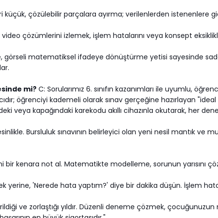
küçük, çözülebilir parçalara ayırma; verilenlerden istenenlere gi
 video çözümlerini izlemek, işlem hatalarını veya konsept eksiklikl
, görseli matematiksel ifadeye dönüştürme yetisi sayesinde sadece
ar.
yesinde mi?
C: Sorularımız 6. sınıfın kazanımları ile uyumlu, öğren
cıdır; öğrenciyi kademeli olarak sınav gerçeğine hazırlayan "ideal ve
ndeki veya kapağındaki karekodu akıllı cihazınla okutarak, her de
sinlikle. Bursluluk sınavının belirleyici olan yeni nesil mantık ve
ni bir kenara not al. Matematikte modelleme, sorunun yarısını çöz
erine, 'Nerede hata yaptım?' diye bir dakika düşün. İşlem hatası
irildiği ve zorlaştığı yıldır. Düzenli deneme çözmek, çocuğunuzun 
aşarının en büyük sigortasıdır."