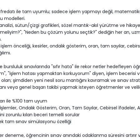
fredatı ile tam uyumlu; sadece işlem yapmayı değil, matematik
u modelleri.
alizi, sütun/çizgi grafikleri, sözel mantık-akıl yürütme ve hikayel
meliyim?", "Neden bu çözüm yolunu seçtik?" dediğin her an, uzm
.
, işlem önceliği, kesirler, ondalık gösterim, oran, tam sayılar, ceb
lımı.
bursluluk sınavlarında "sıfır hata" ile rekor netler hedefleyen öğr
um", "İşlem hatası yapmaktan korkuyorum" diyen, işlem becerisi 
nde olan; şimdiden yeni nesil soru mantığını kavramak ve sınav stra
anı veya genel başarı takibi yapmak isteyen öğretmenler ve velil
arı ile %100 tam uyum
le İşlemler, Ondalık Gösterim, Oran, Tam Sayılar, Cebirsel İfadeler,
i zorunlu kılan beceri temelli sorular
ecek tam sınav simülasyonu özelliği
er deneme, öğrencinin sınav anındaki odaklanma süresini artırır 