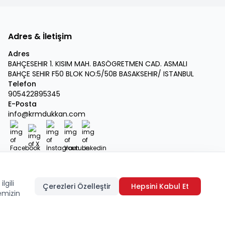
Adres & İletişim
Adres
BAHÇESEHIR 1. KISIM MAH. BASÖGRETMEN CAD. ASMALI
BAHÇE SEHIR F50 BLOK NO:5/50B BASAKSEHIR/ ISTANBUL
Telefon
905422895345
E-Posta
info@krmdukkan.com
Facebook
X
İnstagram
Youtube
Linkedin
lgili
Çerezleri Özelleştir
Hepsini Kabul Et
emizin