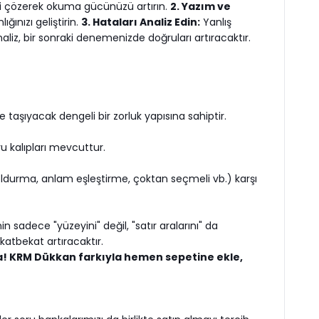
li çözerek okuma gücünüzü artırın.
2. Yazım ve
ğınızı geliştirin.
3. Hataları Analiz Edin:
Yanlış
naliz, bir sonraki denemenizde doğruları artıracaktır.
 taşıyacak dengeli bir zorluk yapısına sahiptir.
ru kalıpları mevcuttur.
k doldurma, anlam eşleştirme, çoktan seçmeli vb.) karşı
sadece "yüzeyini" değil, "satır aralarını" da
atbekat artıracaktır.
da! KRM Dükkan farkıyla hemen sepetine ekle,