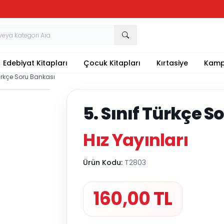
Tüm Kırtasiye Ürünlerinde Sepette
%20
İndirim
Edebiyat Kitapları
Çocuk Kitapları
Kırtasiye
Kamp
Türkçe Soru Bankası
5. Sınıf Türkçe 
Hız Yayınları
Ürün Kodu:
T2803
160,00
TL