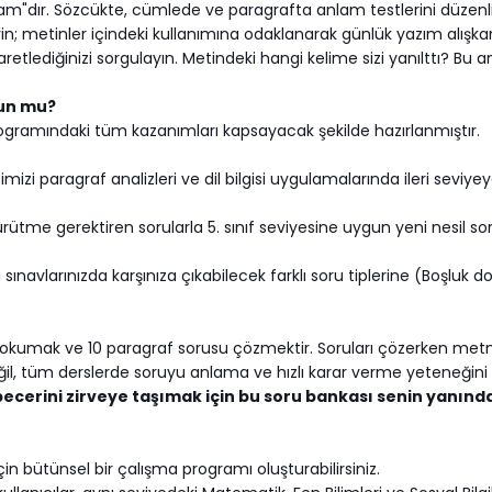
lam"dır. Sözcükte, cümlede ve paragrafta anlam testlerini düzen
n; metinler içindeki kullanımına odaklanarak günlük yazım alışkanlı
retlediğinizi sorgulayın. Metindeki hangi kelime sizi yanılttı? Bu a
gun mu?
ogramındaki tüm kazanımları kapsayacak şekilde hazırlanmıştır.
i paragraf analizleri ve dil bilgisi uygulamalarında ileri seviyeye
ürütme gerektiren sorularla 5. sınıf seviyesine uygun yeni nesil so
ı sınavlarınızda karşınıza çıkabilecek farklı soru tiplerine (Boşlu
 okumak ve 10 paragraf sorusu çözmektir. Soruları çözerken metnin 
il, tüm derslerde soruyu anlama ve hızlı karar verme yeteneğini k
 becerini zirveye taşımak için bu soru bankası senin yanın
in bütünsel bir çalışma programı oluşturabilirsiniz.