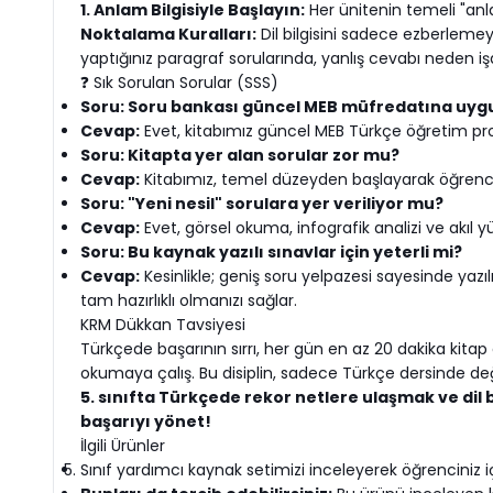
1. Anlam Bilgisiyle Başlayın:
Her ünitenin temeli "an
Noktalama Kuralları:
Dil bilgisini sadece ezberlemeyi
yaptığınız paragraf sorularında, yanlış cevabı neden işa
❓ Sık Sorulan Sorular (SSS)
Soru: Soru bankası güncel MEB müfredatına uy
Cevap:
Evet, kitabımız güncel MEB Türkçe öğretim pr
Soru: Kitapta yer alan sorular zor mu?
Cevap:
Kitabımız, temel düzeyden başlayarak öğrencimiz
Soru: "Yeni nesil" sorulara yer veriliyor mu?
Cevap:
Evet, görsel okuma, infografik analizi ve akıl y
Soru: Bu kaynak yazılı sınavlar için yeterli mi?
Cevap:
Kesinlikle; geniş soru yelpazesi sayesinde yazıl
tam hazırlıklı olmanızı sağlar.
KRM Dükkan Tavsiyesi
Türkçede başarının sırrı, her gün en az 20 dakika kitap
okumaya çalış. Bu disiplin, sadece Türkçe dersinde değ
5. sınıfta Türkçede rekor netlere ulaşmak ve dil
başarıyı yönet!
İlgili Ürünler
Sınıf yardımcı kaynak setimizi inceleyerek öğrenciniz iç