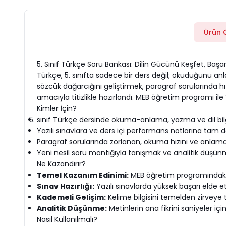
Ürün Ö
5. Sınıf Türkçe Soru Bankası: Dilin Gücünü Keşfet, Başar
Türkçe, 5. sınıfta sadece bir ders değil; okuduğunu a
sözcük dağarcığını geliştirmek, paragraf sorularında hı
amacıyla titizlikle hazırlandı. MEB öğretim programı 
Kimler İçin?
sınıf Türkçe dersinde okuma-anlama, yazma ve dil bilgi
Yazılı sınavlara ve ders içi performans notlarına tam 
Paragraf sorularında zorlanan, okuma hızını ve anlama
Yeni nesil soru mantığıyla tanışmak ve analitik düşünm
Ne Kazandırır?
Temel Kazanım Edinimi:
MEB öğretim programındaki 
Sınav Hazırlığı:
Yazılı sınavlarda yüksek başarı elde et
Kademeli Gelişim:
Kelime bilgisini temelden zirveye t
Analitik Düşünme:
Metinlerin ana fikrini saniyeler iç
Nasıl Kullanılmalı?