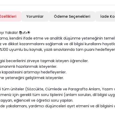
zellikleri
Yorumlar
Ödeme Seçenekleri
İade Ko
ıyı Yakala! 📚✍️🌟
nlama, kendini ifade etme ve analitik düşünme yeteneğinin temel 
z ve dikkat kazanmalarını sağlamak ve dil bilgisi kurallarını hayat
ile %100 uyumlu bu kaynak, yazılı sınavlarında tam puanı hedefley
si becerilerini zirveye taşımak isteyen öğrenciler.
donanımlı hazırlanmak isteyenler.
 kapasitesini artırmayı hedefleyenler.
e yeteneğini geliştirmek isteyenler.
tüm üniteler (Sözcükte, Cümlede ve Paragrafta Anlam, Yazım ve 
meniz için gerekli tüm soru tiplerini (anlam soruları, dil bilgisi uy
aşıyan, eğlenceli ve öğretici soru yapıları.
inde yakalamanı, yardımcı düşünceleri ayırt etmeni ve dil bilgisini