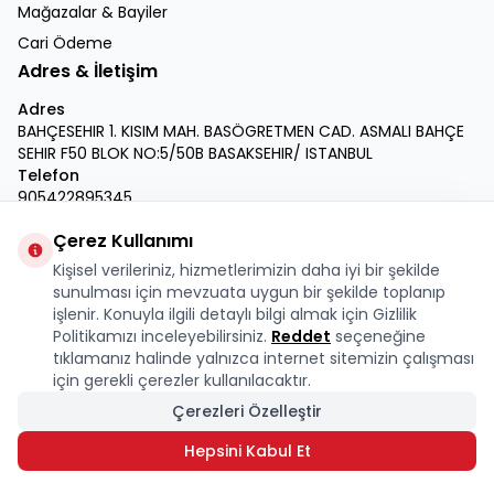
Mağazalar & Bayiler
Cari Ödeme
Adres & İletişim
Adres
BAHÇESEHIR 1. KISIM MAH. BASÖGRETMEN CAD. ASMALI BAHÇE
SEHIR F50 BLOK NO:5/50B BASAKSEHIR/ ISTANBUL
Telefon
905422895345
E-Posta
Çerez Kullanımı
info@krmdukkan.com
Kişisel verileriniz, hizmetlerimizin daha iyi bir şekilde
Facebook
X
İnstagram
Youtube
Linkedin
sunulması için mevzuata uygun bir şekilde toplanıp
işlenir. Konuyla ilgili detaylı bilgi almak için Gizlilik
Politikamızı inceleyebilirsiniz.
Reddet
seçeneğine
tıklamanız halinde yalnızca internet sitemizin çalışması
için gerekli çerezler kullanılacaktır.
Çerezleri Özelleştir
Hepsini Kabul Et