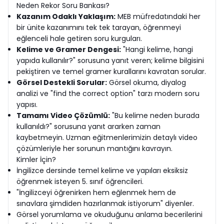
Neden Rekor Soru Bankası?
Kazanım Odaklı Yaklaşım:
MEB müfredatındaki her
bir ünite kazanımını tek tek tarayan, öğrenmeyi
eğlenceli hale getiren soru kurguları.
Kelime ve Gramer Dengesi:
"Hangi kelime, hangi
yapıda kullanılır?" sorusuna yanıt veren; kelime bilgisini
pekiştiren ve temel gramer kurallarını kavratan sorular.
Görsel Destekli Sorular:
Görsel okuma, diyalog
analizi ve "find the correct option" tarzı modern soru
yapısı.
Tamamı Video Çözümlü:
"Bu kelime neden burada
kullanıldı?" sorusuna yanıt ararken zaman
kaybetmeyin. Uzman eğitmenlerimizin detaylı video
çözümleriyle her sorunun mantığını kavrayın.
Kimler İçin?
İngilizce dersinde temel kelime ve yapıları eksiksiz
öğrenmek isteyen 5. sınıf öğrencileri.
"İngilizceyi öğrenirken hem eğlenmek hem de
sınavlara şimdiden hazırlanmak istiyorum" diyenler.
Görsel yorumlama ve okuduğunu anlama becerilerini