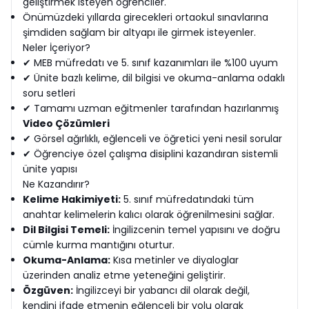
geliştirmek isteyen öğrenciler.
Önümüzdeki yıllarda girecekleri ortaokul sınavlarına
şimdiden sağlam bir altyapı ile girmek isteyenler.
Neler İçeriyor?
✔ MEB müfredatı ve 5. sınıf kazanımları ile %100 uyum
✔ Ünite bazlı kelime, dil bilgisi ve okuma-anlama odaklı
soru setleri
✔ Tamamı uzman eğitmenler tarafından hazırlanmış
Video Çözümleri
✔ Görsel ağırlıklı, eğlenceli ve öğretici yeni nesil sorular
✔ Öğrenciye özel çalışma disiplini kazandıran sistemli
ünite yapısı
Ne Kazandırır?
Kelime Hakimiyeti:
5. sınıf müfredatındaki tüm
anahtar kelimelerin kalıcı olarak öğrenilmesini sağlar.
Dil Bilgisi Temeli:
İngilizcenin temel yapısını ve doğru
cümle kurma mantığını oturtur.
Okuma-Anlama:
Kısa metinler ve diyaloglar
üzerinden analiz etme yeteneğini geliştirir.
Özgüven:
İngilizceyi bir yabancı dil olarak değil,
kendini ifade etmenin eğlenceli bir yolu olarak