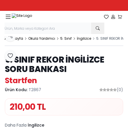
Tüm Kırtasiye Ürünlerinde Sepette
%20
İndirim
Favorilerim
Hesabım
Sepe
Paylaş
Ana Sayfa
Okula Yardımcı
5. Sınıf
İngilizce
5. SINIF REKOR İN
5. SINIF REKOR İNGİLİZCE
Favoriye Ekle
SORU BANKASI
Startfen
Ürün Kodu:
T2867
(0)
210,00
TL
Daha Fazla
İngilizce