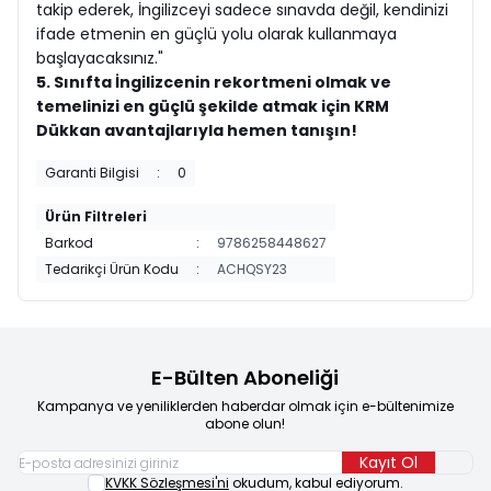
takip ederek, İngilizceyi sadece sınavda değil, kendinizi
ifade etmenin en güçlü yolu olarak kullanmaya
başlayacaksınız."
5. Sınıfta İngilizcenin rekortmeni olmak ve
temelinizi en güçlü şekilde atmak için KRM
Dükkan avantajlarıyla hemen tanışın!
Garanti Bilgisi
:
0
Ürün Filtreleri
Barkod
:
9786258448627
Tedarikçi Ürün Kodu
:
ACHQSY23
E-Bülten Aboneliği
Kampanya ve yeniliklerden haberdar olmak için e-bültenimize
abone olun!
Kayıt Ol
KVKK Sözleşmesi'ni
okudum, kabul ediyorum.