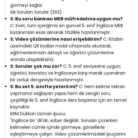
görmeyi sağlar.
Sık Sorulan Sorular (SSS)
S: Bu soru bankası MEB müfredatına uygun mu?
C: Evet, tüm içeriğimiz en güncel 5. sınıf İngilizce MEB
kazanımları esas alınarak titizlikle hazırlanmıştır.
S: Video çözümlerine nasıl erişebilirim?
C: Kitabın
üzerindeki QR kodları mobil cihazınızla okutarak,
eğitmenlerimizin detaylı ve öğretici çözümlerine
anında ulaşabilirsiniz.
S: Sorular çok mu zor?
C: 5. sınıf seviyesine uygun;
öğretici, kavratıcı ve İngilizceye karşı merak uyandıran
bir zorluk dengesiyle hazırlanmıştır.
S: Bu set 5. sınıfta yeterli mi?
C: Hem kelime tekrarı
yapmanızı sağlayan yapısı hem de zengin soru
çeşitliliği ile 5. sınıf İngilizce ders başarınız için en temel
kaynaktır.
KRM Dükkan Uzman İpucu
"İngilizce bir 'dil'dir, ezber değildir. Soruları çözerken
kelimeleri cümle içinde görmeye, görsellerle
eşleştirmeye çalışın. Video çözümlerimizdeki ipuçlarını