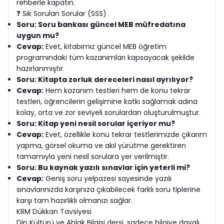
rehberle kapatın.
❓ Sık Sorulan Sorular (SSS)
Soru: Soru bankası güncel MEB müfredatına
uygun mu?
Cevap:
Evet, kitabımız güncel MEB öğretim
programındaki tüm kazanımları kapsayacak şekilde
hazırlanmıştır.
Soru: Kitapta zorluk dereceleri nasıl ayrılıyor?
Cevap:
Hem kazanım testleri hem de konu tekrar
testleri, öğrencilerin gelişimine katkı sağlamak adına
kolay, orta ve zor seviyeli sorulardan oluşturulmuştur.
Soru: Kitap yeni nesil sorular içeriyor mu?
Cevap:
Evet, özellikle konu tekrar testlerimizde çıkarım
yapma, görsel okuma ve akıl yürütme gerektiren
tamamıyla yeni nesil sorulara yer verilmiştir.
Soru: Bu kaynak yazılı sınavlar için yeterli mi?
Cevap:
Geniş soru yelpazesi sayesinde yazılı
sınavlarınızda karşınıza çıkabilecek farklı soru tiplerine
karşı tam hazırlıklı olmanızı sağlar.
KRM Dükkan Tavsiyesi
Din Kültürü ve Ahlak Bilgisi dersi, sadece bilgiye dayalı