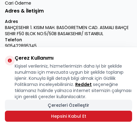
Cari Ödeme
Adres & İletişim
Adres
BAHÇESEHIR 1. KISIM MAH. BASÖGRETMEN CAD. ASMALI BAHÇE
SEHIR F50 BLOK NO:5/50B BASAKSEHIR/ ISTANBUL
Telefon
905422895345
E-Posta
Çerez Kullanımı
info@krmdukkan.com
Kişisel verileriniz, hizmetlerimizin daha iyi bir şekilde
Facebook
X
İnstagram
Youtube
Linkedin
sunulması için mevzuata uygun bir şekilde toplanıp
işlenir. Konuyla ilgili detaylı bilgi almak için Gizlilik
Politikamızı inceleyebilirsiniz.
Reddet
seçeneğine
tıklamanız halinde yalnızca internet sitemizin çalışması
için gerekli çerezler kullanılacaktır.
Çerezleri Özelleştir
Hepsini Kabul Et