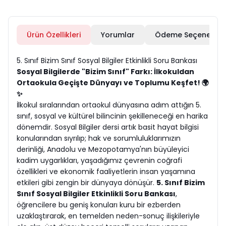
Ürün Özellikleri
Yorumlar
Ödeme Seçenekleri
5. Sınıf Bizim Sınıf Sosyal Bilgiler Etkinlikli Soru Bankası
Sosyal Bilgilerde "Bizim Sınıf" Farkı: İlkokuldan
Ortaokula Geçişte Dünyayı ve Toplumu Keşfet! 🌍
✨
İlkokul sıralarından ortaokul dünyasına adım attığın 5.
sınıf, sosyal ve kültürel bilincinin şekilleneceği en harika
dönemdir. Sosyal Bilgiler dersi artık basit hayat bilgisi
konularından sıyrılıp; hak ve sorumluluklarımızın
derinliği, Anadolu ve Mezopotamya'nın büyüleyici
kadim uygarlıkları, yaşadığımız çevrenin coğrafi
özellikleri ve ekonomik faaliyetlerin insan yaşamına
etkileri gibi zengin bir dünyaya dönüşür.
5. Sınıf Bizim
Sınıf Sosyal Bilgiler Etkinlikli Soru Bankası
,
öğrencilere bu geniş konuları kuru bir ezberden
uzaklaştırarak, en temelden neden-sonuç ilişkileriyle