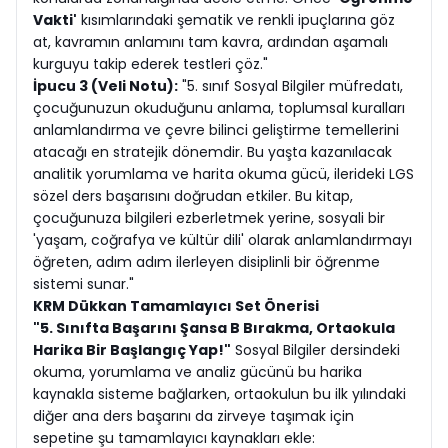
Vakti'
kısımlarındaki şematik ve renkli ipuçlarına göz
at, kavramın anlamını tam kavra, ardından aşamalı
kurguyu takip ederek testleri çöz."
İpucu 3 (Veli Notu):
"5. sınıf Sosyal Bilgiler müfredatı,
çocuğunuzun okuduğunu anlama, toplumsal kuralları
anlamlandırma ve çevre bilinci geliştirme temellerini
atacağı en stratejik dönemdir. Bu yaşta kazanılacak
analitik yorumlama ve harita okuma gücü, ilerideki LGS
sözel ders başarısını doğrudan etkiler. Bu kitap,
çocuğunuza bilgileri ezberletmek yerine, sosyali bir
'yaşam, coğrafya ve kültür dili' olarak anlamlandırmayı
öğreten, adım adım ilerleyen disiplinli bir öğrenme
sistemi sunar."
KRM Dükkan Tamamlayıcı Set Önerisi
"5. Sınıfta Başarını Şansa B Bırakma, Ortaokula
Harika Bir Başlangıç Yap!"
Sosyal Bilgiler dersindeki
okuma, yorumlama ve analiz gücünü bu harika
kaynakla sisteme bağlarken, ortaokulun bu ilk yılındaki
diğer ana ders başarını da zirveye taşımak için
sepetine şu tamamlayıcı kaynakları ekle: