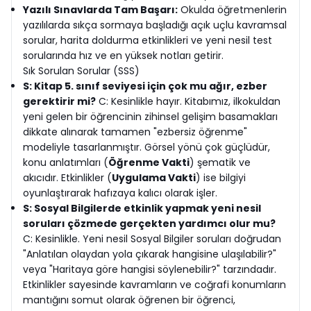
Yazılı Sınavlarda Tam Başarı:
Okulda öğretmenlerin
yazılılarda sıkça sormaya başladığı açık uçlu kavramsal
sorular, harita doldurma etkinlikleri ve yeni nesil test
sorularında hız ve en yüksek notları getirir.
Sık Sorulan Sorular (SSS)
S: Kitap 5. sınıf seviyesi için çok mu ağır, ezber
gerektirir mi?
C: Kesinlikle hayır. Kitabımız, ilkokuldan
yeni gelen bir öğrencinin zihinsel gelişim basamakları
dikkate alınarak tamamen "ezbersiz öğrenme"
modeliyle tasarlanmıştır. Görsel yönü çok güçlüdür,
konu anlatımları (
Öğrenme Vakti
) şematik ve
akıcıdır. Etkinlikler (
Uygulama Vakti
) ise bilgiyi
oyunlaştırarak hafızaya kalıcı olarak işler.
S: Sosyal Bilgilerde etkinlik yapmak yeni nesil
soruları çözmede gerçekten yardımcı olur mu?
C: Kesinlikle. Yeni nesil Sosyal Bilgiler soruları doğrudan
"Anlatılan olaydan yola çıkarak hangisine ulaşılabilir?"
veya "Haritaya göre hangisi söylenebilir?" tarzındadır.
Etkinlikler sayesinde kavramların ve coğrafi konumların
mantığını somut olarak öğrenen bir öğrenci,