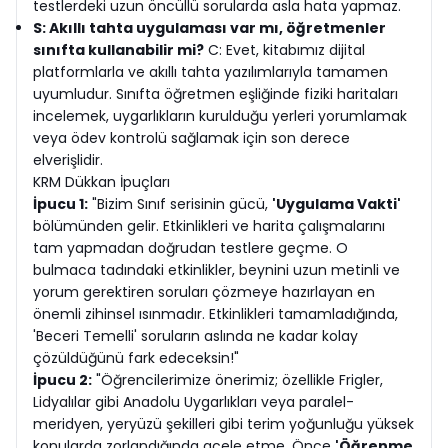
testlerdeki uzun öncüllü sorularda asla hata yapmaz.
S: Akıllı tahta uygulaması var mı, öğretmenler
sınıfta kullanabilir mi?
C: Evet, kitabımız dijital
platformlarla ve akıllı tahta yazılımlarıyla tamamen
uyumludur. Sınıfta öğretmen eşliğinde fiziki haritaları
incelemek, uygarlıkların kurulduğu yerleri yorumlamak
veya ödev kontrolü sağlamak için son derece
elverişlidir.
KRM Dükkan İpuçları
İpucu 1:
"Bizim Sınıf serisinin gücü,
'Uygulama Vakti'
bölümünden gelir. Etkinlikleri ve harita çalışmalarını
tam yapmadan doğrudan testlere geçme. O
bulmaca tadındaki etkinlikler, beynini uzun metinli ve
yorum gerektiren soruları çözmeye hazırlayan en
önemli zihinsel ısınmadır. Etkinlikleri tamamladığında,
'Beceri Temelli' soruların aslında ne kadar kolay
çözüldüğünü fark edeceksin!"
İpucu 2:
"Öğrencilerimize önerimiz; özellikle Frigler,
Lidyalılar gibi Anadolu Uygarlıkları veya paralel-
meridyen, yeryüzü şekilleri gibi terim yoğunluğu yüksek
konularda zorlandığında acele etme. Önce
'Öğrenme