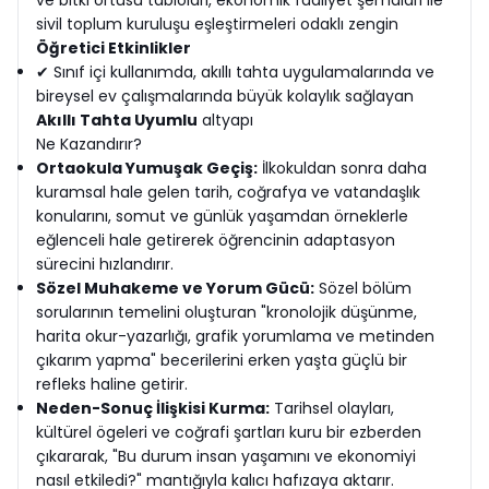
ve bitki örtüsü tabloları, ekonomik faaliyet şemaları ile
sivil toplum kuruluşu eşleştirmeleri odaklı zengin
Öğretici Etkinlikler
✔ Sınıf içi kullanımda, akıllı tahta uygulamalarında ve
bireysel ev çalışmalarında büyük kolaylık sağlayan
Akıllı Tahta Uyumlu
altyapı
Ne Kazandırır?
Ortaokula Yumuşak Geçiş:
İlkokuldan sonra daha
kuramsal hale gelen tarih, coğrafya ve vatandaşlık
konularını, somut ve günlük yaşamdan örneklerle
eğlenceli hale getirerek öğrencinin adaptasyon
sürecini hızlandırır.
Sözel Muhakeme ve Yorum Gücü:
Sözel bölüm
sorularının temelini oluşturan "kronolojik düşünme,
harita okur-yazarlığı, grafik yorumlama ve metinden
çıkarım yapma" becerilerini erken yaşta güçlü bir
refleks haline getirir.
Neden-Sonuç İlişkisi Kurma:
Tarihsel olayları,
kültürel ögeleri ve coğrafi şartları kuru bir ezberden
çıkararak, "Bu durum insan yaşamını ve ekonomiyi
nasıl etkiledi?" mantığıyla kalıcı hafızaya aktarır.