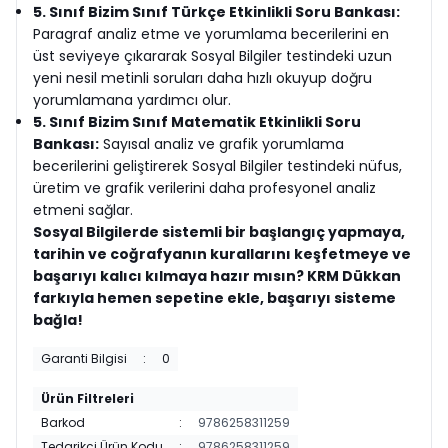
5. Sınıf Bizim Sınıf Türkçe Etkinlikli Soru Bankası:
Paragraf analiz etme ve yorumlama becerilerini en
üst seviyeye çıkararak Sosyal Bilgiler testindeki uzun
yeni nesil metinli soruları daha hızlı okuyup doğru
yorumlamana yardımcı olur.
5. Sınıf Bizim Sınıf Matematik Etkinlikli Soru
Bankası:
Sayısal analiz ve grafik yorumlama
becerilerini geliştirerek Sosyal Bilgiler testindeki nüfus,
üretim ve grafik verilerini daha profesyonel analiz
etmeni sağlar.
Sosyal Bilgilerde sistemli bir başlangıç yapmaya,
tarihin ve coğrafyanın kurallarını keşfetmeye ve
başarıyı kalıcı kılmaya hazır mısın? KRM Dükkan
farkıyla hemen sepetine ekle, başarıyı sisteme
bağla!
Garanti Bilgisi
:
0
Ürün Filtreleri
Barkod
:
9786258311259
Tedarikçi Ürün Kodu
:
9786258311259