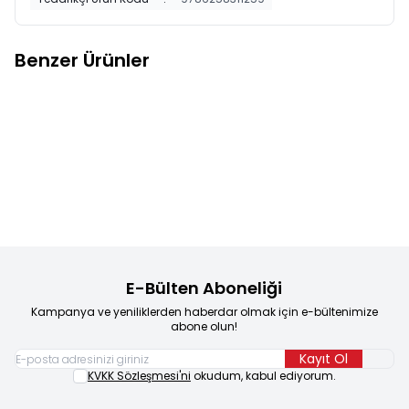
Benzer Ürünler
Startfen
5. SINIF REKOR SOSYAL
Startfen
5. SINIF SOSYAL
Yeni
Yeni
Favorilere Ekle
Favorilere Ekle
BİLGİLER SORU BANKASI
BİLGİLER 32 HAMLE ÖĞRENME
375,00
TL
ÇIKTISI DENEMELERİ
218,75
TL
Sepete Ekle
Sepete Ekle
E-Bülten Aboneliği
Kampanya ve yeniliklerden haberdar olmak için e-bültenimize
abone olun!
Kayıt Ol
KVKK Sözleşmesi'ni
okudum, kabul ediyorum.