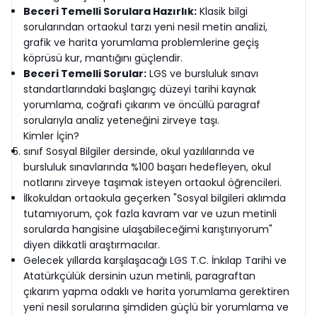
Beceri Temelli Sorulara Hazırlık:
Klasik bilgi
sorularından ortaokul tarzı yeni nesil metin analizi,
grafik ve harita yorumlama problemlerine geçiş
köprüsü kur, mantığını güçlendir.
Beceri Temelli Sorular:
LGS ve bursluluk sınavı
standartlarındaki başlangıç düzeyi tarihi kaynak
yorumlama, coğrafi çıkarım ve öncüllü paragraf
sorularıyla analiz yeteneğini zirveye taşı.
Kimler İçin?
sınıf Sosyal Bilgiler dersinde, okul yazılılarında ve
bursluluk sınavlarında %100 başarı hedefleyen, okul
notlarını zirveye taşımak isteyen ortaokul öğrencileri.
İlkokuldan ortaokula geçerken "Sosyal bilgileri aklımda
tutamıyorum, çok fazla kavram var ve uzun metinli
sorularda hangisine ulaşabileceğimi karıştırıyorum"
diyen dikkatli araştırmacılar.
Gelecek yıllarda karşılaşacağı LGS T.C. İnkılap Tarihi ve
Atatürkçülük dersinin uzun metinli, paragraftan
çıkarım yapma odaklı ve harita yorumlama gerektiren
yeni nesil sorularına şimdiden güçlü bir yorumlama ve