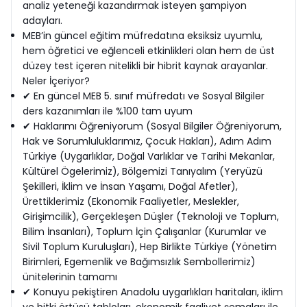
analiz yeteneği kazandırmak isteyen şampiyon
adayları.
MEB’in güncel eğitim müfredatına eksiksiz uyumlu,
hem öğretici ve eğlenceli etkinlikleri olan hem de üst
düzey test içeren nitelikli bir hibrit kaynak arayanlar.
Neler İçeriyor?
✔ En güncel MEB 5. sınıf müfredatı ve Sosyal Bilgiler
ders kazanımları ile %100 tam uyum
✔ Haklarımı Öğreniyorum (Sosyal Bilgiler Öğreniyorum,
Hak ve Sorumluluklarımız, Çocuk Hakları), Adım Adım
Türkiye (Uygarlıklar, Doğal Varlıklar ve Tarihi Mekanlar,
Kültürel Ögelerimiz), Bölgemizi Tanıyalım (Yeryüzü
Şekilleri, İklim ve İnsan Yaşamı, Doğal Afetler),
Ürettiklerimiz (Ekonomik Faaliyetler, Meslekler,
Girişimcilik), Gerçekleşen Düşler (Teknoloji ve Toplum,
Bilim İnsanları), Toplum İçin Çalışanlar (Kurumlar ve
Sivil Toplum Kuruluşları), Hep Birlikte Türkiye (Yönetim
Birimleri, Egemenlik ve Bağımsızlık Sembollerimiz)
ünitelerinin tamamı
✔ Konuyu pekiştiren Anadolu uygarlıkları haritaları, iklim