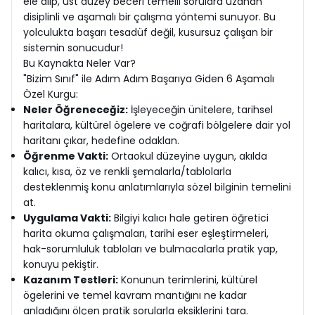
ele alıp, üst düzey beceri temelli sorulara uzanan
disiplinli ve aşamalı bir çalışma yöntemi sunuyor. Bu
yolculukta başarı tesadüf değil, kusursuz çalışan bir
sistemin sonucudur!
Bu Kaynakta Neler Var?
"Bizim Sınıf" ile Adım Adım Başarıya Giden 6 Aşamalı
Özel Kurgu:
Neler Öğreneceğiz:
İşleyeceğin ünitelere, tarihsel
haritalara, kültürel ögelere ve coğrafi bölgelere dair yol
haritanı çıkar, hedefine odaklan.
Öğrenme Vakti:
Ortaokul düzeyine uygun, akılda
kalıcı, kısa, öz ve renkli şemalarla/tablolarla
desteklenmiş konu anlatımlarıyla sözel bilginin temelini
at.
Uygulama Vakti:
Bilgiyi kalıcı hale getiren öğretici
harita okuma çalışmaları, tarihi eser eşleştirmeleri,
hak-sorumluluk tabloları ve bulmacalarla pratik yap,
konuyu pekiştir.
Kazanım Testleri:
Konunun terimlerini, kültürel
ögelerini ve temel kavram mantığını ne kadar
anladığını ölçen pratik sorularla eksiklerini tara.