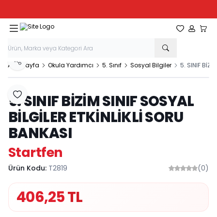
Tüm Kırtasiye Ürünlerinde Sepette
%20
İndirim
Favorilerim
Hesabım
Sepe
Paylaş
Ana Sayfa
Okula Yardımcı
5. Sınıf
Sosyal Bilgiler
5. SINIF BİZ
5. SINIF BİZİM SINIF SOSYAL
Favoriye Ekle
BİLGİLER ETKİNLİKLİ SORU
BANKASI
Startfen
Ürün Kodu:
T2819
(0)
406,25
TL