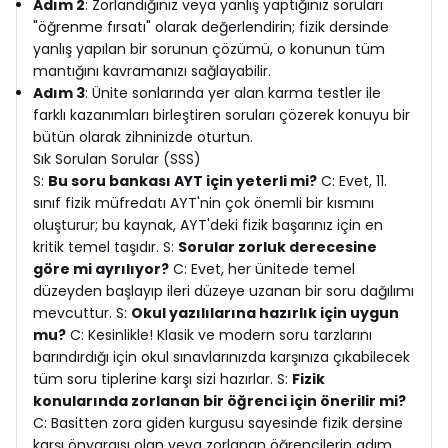
Adım 2
: Zorlandığınız veya yanlış yaptığınız soruları
"öğrenme fırsatı" olarak değerlendirin; fizik dersinde
yanlış yapılan bir sorunun çözümü, o konunun tüm
mantığını kavramanızı sağlayabilir.
Adım 3
: Ünite sonlarında yer alan karma testler ile
farklı kazanımları birleştiren soruları çözerek konuyu bir
bütün olarak zihninizde oturtun.
Sık Sorulan Sorular (SSS)
S:
Bu soru bankası AYT için yeterli mi?
C: Evet, 11.
sınıf fizik müfredatı AYT'nin çok önemli bir kısmını
oluşturur; bu kaynak, AYT'deki fizik başarınız için en
kritik temel taşıdır. S:
Sorular zorluk derecesine
göre mi ayrılıyor?
C: Evet, her ünitede temel
düzeyden başlayıp ileri düzeye uzanan bir soru dağılımı
mevcuttur. S:
Okul yazılılarına hazırlık için uygun
mu?
C: Kesinlikle! Klasik ve modern soru tarzlarını
barındırdığı için okul sınavlarınızda karşınıza çıkabilecek
tüm soru tiplerine karşı sizi hazırlar. S:
Fizik
konularında zorlanan bir öğrenci için önerilir mi?
C: Basitten zora giden kurgusu sayesinde fizik dersine
karşı önyargısı olan veya zorlanan öğrencilerin adım