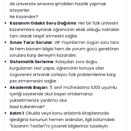
de üniversite sınavına şimdiden hazırlık yapmak
isteyenler.
Ne Kazandırır?
Kazanım Odaklı Soru Dağılımı
: Her bir fizik ünitesini
kazanımlara ayırarak öğrencinin eksik olduğu noktaları
tam olarak tespit etmesini sağlar.
Sınav Tarzı Sorular
: VIP Yayınları’nın özgün soru tarzı
ile hem kavram bilgisi hem de yorum gücü gerektiren
sorulara karşı deneyim kazandırır.
Sistematik İlerleme
: Kolaydan zora doğru
kurgulanan test yapısı, öğrencinin konuya olan
özgüvenini artırarak zorlayıcı fizik problemlerine karşı
pes etmemesini sağlar.
Akademik Başarı
: 11. sınıf müfredatına %100 uyumlu
içeriği sayesinde okul başarı ortalamanızı
yükseltmenize yardımcı olur.
Nasıl Kullanılmalı?
Adım 1
: Okulda veya konu anlatımlı kitaplarınızda
işlediğiniz konunun hemen ardından, ilgili bölümdeki
"Kazanım Testleri"ni çözerek bilgilerinizi tazeleyin.