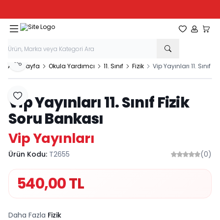
Tüm Kırtasiye Ürünlerinde Sepette
%20
İndirim
Favorilerim
Hesabım
Sepe
Paylaş
Ana Sayfa
Okula Yardımcı
11. Sınıf
Fizik
Vip Yayınları 11. Sınıf F
Vip Yayınları 11. Sınıf Fizik
Favoriye Ekle
Soru Bankası
Vip Yayınları
Ürün Kodu:
T2655
(0)
540,00
TL
Daha Fazla
Fizik