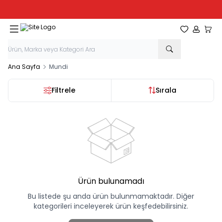
Tüm Kırtasiye Ürünlerinde Sepette
%20
İndirim
Favorilerim
Hesabım
Sepe
Ana Sayfa
Mundi
Filtrele
Sırala
Ürün bulunamadı
Bu listede şu anda ürün bulunmamaktadır. Diğer
kategorileri inceleyerek ürün keşfedebilirsiniz.