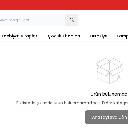
Tüm Kırtasiye Ürünlerinde Sepette
%20
İndirim
Edebiyat Kitapları
Çocuk Kitapları
Kırtasiye
Kamp
Ürün bulunamad
Bu listede şu anda ürün bulunmamaktadır. Diğer kategoril
Anasayfaya Dön