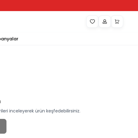
anyalar
ı
eri inceleyerek ürün keşfedebilirsiniz.