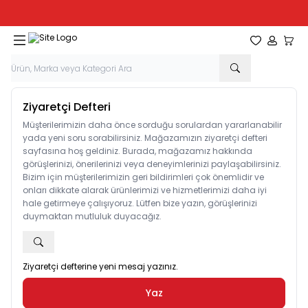
Tüm Kırtasiye Ürünlerinde Sepette
%20
İndirim
Favorilerim
Hesabım
Sepe
Ziyaretçi Defteri
Müşterilerimizin daha önce sorduğu sorulardan yararlanabilir
yada yeni soru sorabilirsiniz. Mağazamızın ziyaretçi defteri
sayfasına hoş geldiniz. Burada, mağazamız hakkında
görüşlerinizi, önerilerinizi veya deneyimlerinizi paylaşabilirsiniz.
Bizim için müşterilerimizin geri bildirimleri çok önemlidir ve
onları dikkate alarak ürünlerimizi ve hizmetlerimizi daha iyi
hale getirmeye çalışıyoruz. Lütfen bize yazın, görüşlerinizi
duymaktan mutluluk duyacağız.
Ziyaretçi defterine yeni mesaj yazınız.
Yaz